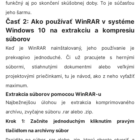
funkčný aj po skončení skúšobnej doby. To je súčasťou
jeho šarmu.
Časť 2: Ako používať WinRAR v systéme
Windows 10 na extrakciu a kompresiu
súborov
Keď je WinRAR nainštalovaný, jeho používanie je
prekvapivo jednoduché. Či už pracujete s hernými
súbormi, stiahnutými dokumentmi alebo veľkými
projektovými priečinkami, tu je návod, ako z neho vyťažiť
maximum.
Extrakcia súborov pomocou WinRAR-u
Najbežnejšou úlohou je extrakcia komprimovaného
archívu, zvyčajne súboru .rar alebo .zip.
Krok 1: Začnite jednoduchým kliknutím pravým
tlačidlom na archívny súbor
Prejdite na súbor .rar alebo .zip, ktorý chcete otvoriť, a