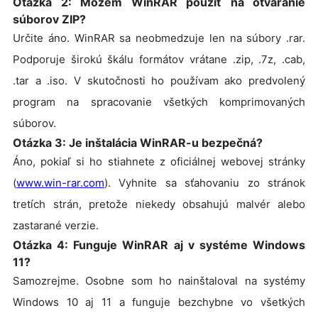
Otázka 2: Môžem WinRAR použiť na otváranie
súborov ZIP?
Určite áno. WinRAR sa neobmedzuje len na súbory .rar.
Podporuje širokú škálu formátov vrátane .zip, .7z, .cab,
.tar a .iso. V skutočnosti ho používam ako predvolený
program na spracovanie všetkých komprimovaných
súborov.
Otázka 3: Je inštalácia WinRAR-u bezpečná?
Áno, pokiaľ si ho stiahnete z oficiálnej webovej stránky
(
www.win-rar.com
). Vyhnite sa sťahovaniu zo stránok
tretích strán, pretože niekedy obsahujú malvér alebo
zastarané verzie.
Otázka 4: Funguje WinRAR aj v systéme Windows
11?
Samozrejme. Osobne som ho nainštaloval na systémy
Windows 10 aj 11 a funguje bezchybne vo všetkých