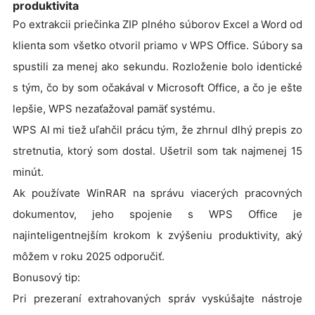
produktivita
Po extrakcii priečinka ZIP plného súborov Excel a Word od
klienta som všetko otvoril priamo v WPS Office. Súbory sa
spustili za menej ako sekundu. Rozloženie bolo identické
s tým, čo by som očakával v Microsoft Office, a čo je ešte
lepšie, WPS nezaťažoval pamäť systému.
WPS AI mi tiež uľahčil prácu tým, že zhrnul dlhý prepis zo
stretnutia, ktorý som dostal. Ušetril som tak najmenej 15
minút.
Ak používate WinRAR na správu viacerých pracovných
dokumentov, jeho spojenie s WPS Office je
najinteligentnejším krokom k zvýšeniu produktivity, aký
môžem v roku 2025 odporučiť.
Bonusový tip:
Pri prezeraní extrahovaných správ vyskúšajte nástroje