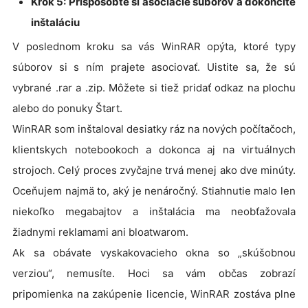
Krok 5: Prispôsobte si asociácie súborov a dokončite
inštaláciu
V poslednom kroku sa vás WinRAR opýta, ktoré typy
súborov si s ním prajete asociovať. Uistite sa, že sú
vybrané .rar a .zip. Môžete si tiež pridať odkaz na plochu
alebo do ponuky Štart.
WinRAR som inštaloval desiatky ráz na nových počítačoch,
klientskych notebookoch a dokonca aj na virtuálnych
strojoch. Celý proces zvyčajne trvá menej ako dve minúty.
Oceňujem najmä to, aký je nenáročný. Stiahnutie malo len
niekoľko megabajtov a inštalácia ma neobťažovala
žiadnymi reklamami ani bloatwarom.
Ak sa obávate vyskakovacieho okna so „skúšobnou
verziou“, nemusíte. Hoci sa vám občas zobrazí
pripomienka na zakúpenie licencie, WinRAR zostáva plne