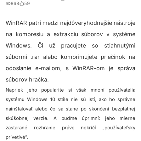
868
59
WinRAR patrí medzi najdôveryhodnejšie nástroje
na kompresiu a extrakciu súborov v systéme
Windows. Či už pracujete so stiahnutými
súbormi .rar alebo komprimujete priečinok na
odoslanie e-mailom, s WinRAR-om je správa
súborov hračka.
Napriek jeho popularite si však mnohí používatelia
systému Windows 10 stále nie sú istí, ako ho správne
nainštalovať alebo čo sa stane po skončení bezplatnej
skúšobnej verzie. A buďme úprimní: jeho mierne
zastarané rozhranie práve nekričí „používateľsky
prívetivé“.