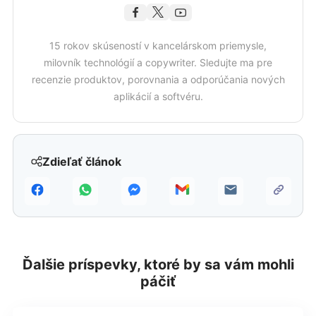
15 rokov skúseností v kancelárskom priemysle,
milovník technológií a copywriter. Sledujte ma pre
recenzie produktov, porovnania a odporúčania nových
aplikácií a softvéru.
Zdieľať článok
Ďalšie príspevky, ktoré by sa vám mohli
páčiť