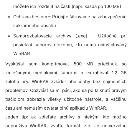
môžete ich rozdeliť na časti (napr. každá po 100 MB)
Ochrana heslom – Pridajte šifrovanie na zabezpečenie
súkromného obsahu
Samorozbaľovacie archívy (.exe) – Užitočné pri
posielaní súborov niekomu, kto nemá nainštalovaný
WinRAR
Vyskúšal som komprimovať 500 MB priečinok so
zmiešanými mediálnymi súbormi a extrahovať 1,2 GB
zálohu hry. WinRAR zvládol obe úlohy bez najmenších
problémov. Obzvlášť sa mi páči, ako sa po kliknutí pravým
tlačidlom zobrazia všetky užitočné nástroje, a väčšinu
času ani nemusím otvárať plnú aplikáciu WinRAR.
Jeden tip: ak zdieľate archívy s niekým, kto možno
nepoužíva WinRAR, zvoľte formát .zip. Je univerzálne