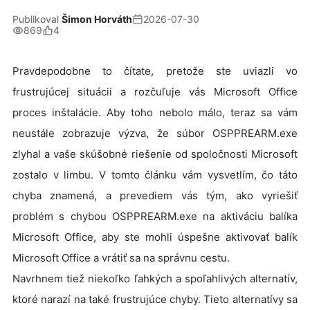
Publikoval
Šimon Horváth
2026-07-30
869
4
Pravdepodobne to čítate, pretože ste uviazli vo
frustrujúcej situácii a rozčuľuje vás Microsoft Office
proces inštalácie. Aby toho nebolo málo, teraz sa vám
neustále zobrazuje výzva, že súbor OSPPREARM.exe
zlyhal a vaše skúšobné riešenie od spoločnosti Microsoft
zostalo v limbu. V tomto článku vám vysvetlím, čo táto
chyba znamená, a prevediem vás tým, ako vyriešiť
problém s chybou OSPPREARM.exe na aktiváciu balíka
Microsoft Office, aby ste mohli úspešne aktivovať balík
Microsoft Office a vrátiť sa na správnu cestu.
Navrhnem tiež niekoľko ľahkých a spoľahlivých alternatív,
ktoré narazí na také frustrujúce chyby. Tieto alternatívy sa