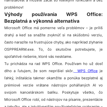
nainštalovať a môžete začať so všetkými funkciami a bez
problémov!
Výhody používania WPS Office:
Bezplatná a výkonná alternatíva
Microsoft Office má pomerne veľa problémov – je príliš
drahý a keď sa snažíte zvyknúť si na skúšobnú verziu,
často narazíte na frustrujúce chyby, ako napríklad zlyhanie
OSPPREARM.exe. To, čo skutočne potrebujete, je
spoľahlivé riešenie, ktoré vás nesklame.
Tu prichádza na rad WPS Office. Používam ho už dosť
dlho a ľutujem, že som neprišiel skôr.
WPS Office
je
ľahký, inštalácia takmer okamžite a ponúka bezplatné aj
prémiové verzie vrátane nástrojov poháňaných AI vo
svojom kancelárskom balíku. Poskytuje všetko, čo
Microsoft Office robí, od nástrojov na písanie, prezentácie
a tabuľky, ale s intuitívnejším používateľským rozhraním –