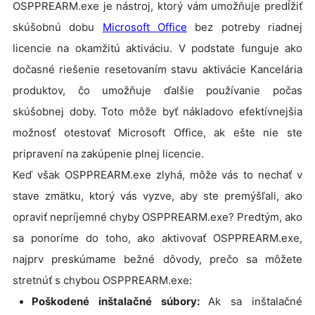
OSPPREARM.exe je nástroj, ktorý vám umožňuje predĺžiť
skúšobnú dobu
Microsoft Office
bez potreby riadnej
licencie na okamžitú aktiváciu. V podstate funguje ako
dočasné riešenie resetovaním stavu aktivácie Kancelária
produktov, čo umožňuje ďalšie používanie počas
skúšobnej doby. Toto môže byť nákladovo efektívnejšia
možnosť otestovať Microsoft Office, ak ešte nie ste
pripravení na zakúpenie plnej licencie.
Keď však OSPPREARM.exe zlyhá, môže vás to nechať v
stave zmätku, ktorý vás vyzve, aby ste premýšľali, ako
opraviť nepríjemné chyby OSPPREARM.exe? Predtým, ako
sa ponoríme do toho, ako aktivovať OSPPREARM.exe,
najprv preskúmame bežné dôvody, prečo sa môžete
stretnúť s chybou OSPPREARM.exe:
Poškodené inštalačné súbory:
Ak sa inštalačné