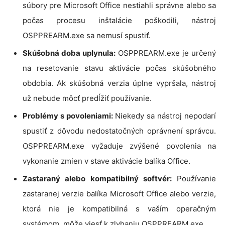
súbory pre Microsoft Office nestiahli správne alebo sa
počas procesu inštalácie poškodili, nástroj
OSPPREARM.exe sa nemusí spustiť.
Skúšobná doba uplynula:
OSPPREARM.exe je určený
na resetovanie stavu aktivácie počas skúšobného
obdobia. Ak skúšobná verzia úplne vypršala, nástroj
už nebude môcť predĺžiť používanie.
Problémy s povoleniami:
Niekedy sa nástroj nepodarí
spustiť z dôvodu nedostatočných oprávnení správcu.
OSPPREARM.exe vyžaduje zvýšené povolenia na
vykonanie zmien v stave aktivácie balíka Office.
Zastaraný alebo kompatibilný softvér:
Používanie
zastaranej verzie balíka Microsoft Office alebo verzie,
ktorá nie je kompatibilná s vaším operačným
systémom, môže viesť k zlyhaniu OSPPREARM.exe.