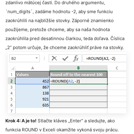
zdanlivo mätúcej časti. Do druhého argumentu,
`num_digits`, zadáme hodnotu -2, aby sme funkciu
zaokrúhlili na najbližšie stovky. Záporné znamienko
použijeme, pretože chceme, aby sa naša hodnota
zaokrúhlila pred desatinnou čiarkou, teda doľava. Číslica
„2“ potom určuje, že chceme zaokrúhliť práve na stovky.
Krok 4: A je to!
Stlačte kláves „Enter“ a sledujte, ako
funkcia ROUND v Exceli okamžite vykoná svoju prácu.