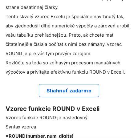
strane desatinnej čiarky.
Tento skvelý vzorec Excelu je špeciálne navrhnutý tak,
aby zjednodušil dlhé numerické výpočty a zároveň urobil
vašu tabuľku prehľadnejšou. Preto, ak chcete mať
čitateľnejšie čísla a počítať s nimi bez námahy, vzorec
ROUND je pre vás tým pravým zdrojom.
Rozlúčte sa teda so zdĺhavým procesom manuálnych
výpočtov a privítajte efektívnu funkciu ROUND v Exceli.
Stiahnuť zadarmo
Vzorec funkcie ROUND v Exceli
Vzorec funkcie ROUND je nasledovný:
Syntax vzorca
=ROUND(number, num_digits)