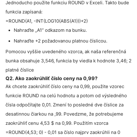
Jednoducho použite funkciu ROUND v Exceli. Takto bude
funkcia zapísaná:
=ROUND(A1, -INT(LOG10(ABS(A1)))+2)
Nahraďte „A1“ odkazom na bunku.
Nahraďte +2 požadovanou platnou číslicou.
Pomocou vyššie uvedeného vzorca, ak naša referenčná
bunka obsahuje 3,546, funkcia by viedla k hodnote 3,46; 2
platné číslice
Q2. Ako zaokrúhliť číslo ceny na 0,99?
Ak chcete zaokrúhliť číslo ceny na 0,99, použite vzorec
funkcie ROUND na celú hodnotu a potom od výsledného
čísla odpočítajte 0,01. Zmení to posledné dve číslice za
desatinnou čiarkou na ,99. Povedzme, že potrebujeme
zaokrúhliť cenu 4,53 $ na 0,99. Použitím vzorca
=ROUND(4,53; 0) - 0,01 sa číslo najprv zaokrúhli na 0