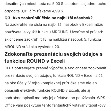
desatinných miest, teda na 5,00 $, a potom sa jednoducho
odpočíta 0,01, čím získame 4,99 $.
Q3. Ako zaokrúhliť číslo na najbližší násobok?
Na zaokrúhlenie čísla na najbližší násobok v Exceli môžu
používatelia využiť funkciu MROUND. Uveďme si príklad:
ak chceme zaokrúhliť 18 na najbližší násobok 5, funkcia
MROUND vráti ako výsledok 20.
Zdokonaľte prezentáciu svojich údajov s
funkciou ROUND v Exceli
Či už potrebujete presné výpočty, alebo chcete zdokonaliť
prezentáciu svojich údajov, funkcia ROUND v Exceli slúži
na oba účely. V tejto komplexnej príručke sme nielen
objasnili efektivitu funkcie ROUND v Exceli, ale aj
podrobne opísali metódy jej efektívneho používania. WPS
Office vám poskytuje tento fantastický vstavaný tabuľkový