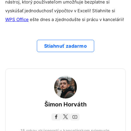
nástroj, ktorý používateľom umožňuje bezplatne si
vyskúšať jednoduchosť výpočtov v Exceli! Stiahnite si
WPS Office
ešte dnes a zjednodušte si prácu v kancelárii!
Stiahnuť zadarmo
Šimon Horváth
15 rokov skúseností v kancelárskom priemysle,