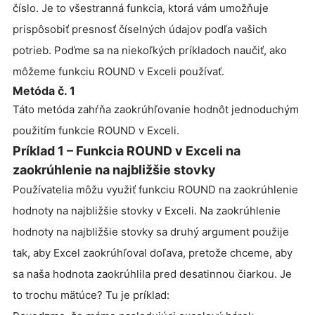
číslo. Je to všestranná funkcia, ktorá vám umožňuje
prispôsobiť presnosť číselných údajov podľa vašich
potrieb. Poďme sa na niekoľkých príkladoch naučiť, ako
môžeme funkciu ROUND v Exceli používať.
Metóda č. 1
Táto metóda zahŕňa zaokrúhľovanie hodnôt jednoduchým
použitím funkcie ROUND v Exceli.
Príklad 1 – Funkcia ROUND v Exceli na
zaokrúhlenie na najbližšie stovky
Používatelia môžu využiť funkciu ROUND na zaokrúhlenie
hodnoty na najbližšie stovky v Exceli. Na zaokrúhlenie
hodnoty na najbližšie stovky sa druhý argument použije
tak, aby Excel zaokrúhľoval doľava, pretože chceme, aby
sa naša hodnota zaokrúhlila pred desatinnou čiarkou. Je
to trochu mätúce? Tu je príklad: