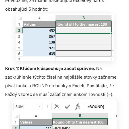
Povedzme, že máme nasledujúci excelový hárok
obsahujúci 5 hodnôt:
Krok 1: Kľúčom k úspechu je začať správne.
Na
zaokrúhlenie týchto čísel na najbližšie stovky začneme
písať funkciu ROUND do bunky v Exceli. Pamätajte, že
každý vzorec sa musí začať znamienkom rovnosti (=).