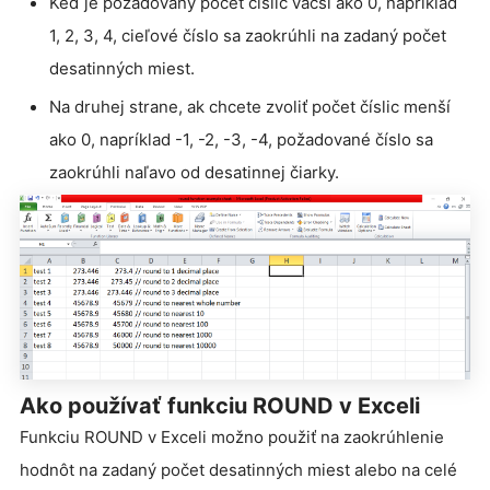
Keď je požadovaný počet číslic väčší ako 0, napríklad
1, 2, 3, 4, cieľové číslo sa zaokrúhli na zadaný počet
desatinných miest.
Na druhej strane, ak chcete zvoliť počet číslic menší
ako 0, napríklad -1, -2, -3, -4, požadované číslo sa
zaokrúhli naľavo od desatinnej čiarky.
Ako používať funkciu ROUND v Exceli
Funkciu ROUND v Exceli možno použiť na zaokrúhlenie
hodnôt na zadaný počet desatinných miest alebo na celé