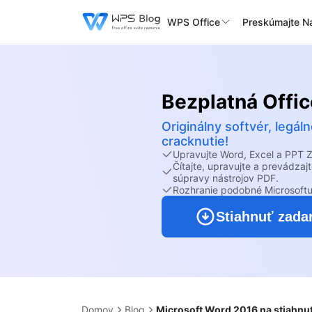
WPS Office
Preskúmajte Ná
Bezplatná Offic
Originálny softvér, leg
cracknutie!
Upravujte Word, Excel a PPT
Čítajte, upravujte a prevádz
súpravy nástrojov PDF.
Rozhranie podobné Microsoftu
Stiahnuť zad
Domov
Blog
Microsoft Word 2016 na stiahnu