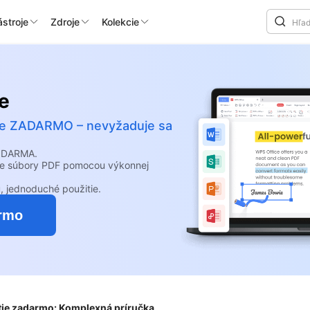
stroje
Zdroje
Kolekcie
e
álne ZADARMO – nevyžaduje sa
 ZDARMA.
ajte súbory PDF pomocou výkonnej
, jednoduché použitie.
armo
tie zadarmo: Komplexná príručka