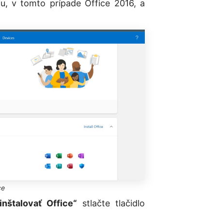
u, v tomto prípade Office 2016, a
ce
inštalovať Office“
stlačte tlačidlo