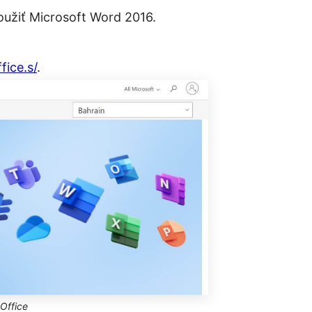
oužiť Microsoft Word 2016.
fice.
s
/
.
Office