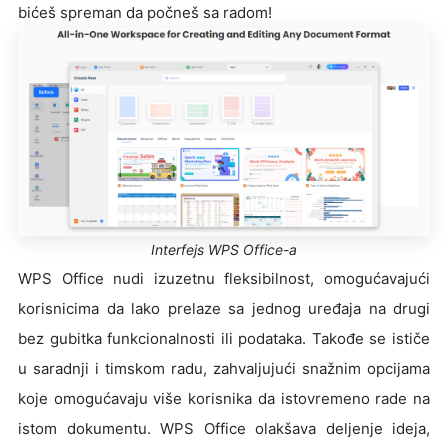
bićeš spreman da počneš sa radom!
Interfejs WPS Office-a
WPS Office nudi izuzetnu fleksibilnost, omogućavajući
korisnicima da lako prelaze sa jednog uređaja na drugi
bez gubitka funkcionalnosti ili podataka. Takođe se ističe
u saradnji i timskom radu, zahvaljujući snažnim opcijama
koje omogućavaju više korisnika da istovremeno rade na
istom dokumentu. WPS Office olakšava deljenje ideja,