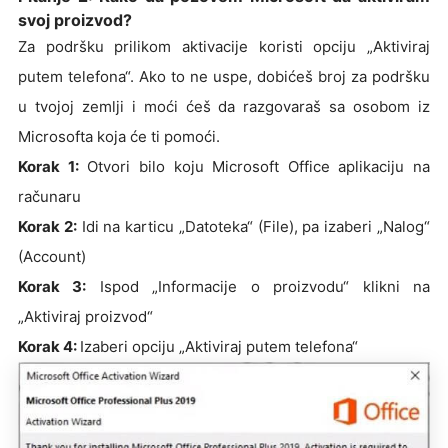
svoj proizvod?
Za podršku prilikom aktivacije koristi opciju „Aktiviraj
putem telefona“. Ako to ne uspe, dobićeš broj za podršku
u tvojoj zemlji i moći ćeš da razgovaraš sa osobom iz
Microsofta koja će ti pomoći.
Korak 1:
Otvori bilo koju Microsoft Office aplikaciju na
računaru
Korak 2:
Idi na karticu „Datoteka“ (File), pa izaberi „Nalog“
(Account)
Korak 3:
Ispod „Informacije o proizvodu“ klikni na
„Aktiviraj proizvod“
Korak 4:
Izaberi opciju „Aktiviraj putem telefona“