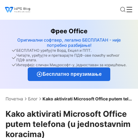
Фрее Office
Оригинални софтвер, легално БЕСПЛАТАН - није
потребно разбијање!
БЕСПЛАТНО уређујте Ворд, Екцел и ППТ.
Читајте, уређујте и претварајте ПДФ-ове помоћу моћног
ПДФ алата.
Интерфејс сличан Мицрософт-у, једноставан за коришћење.
Бесплатно преузимање
Почетна
Блог
Kako aktivirati Microsoft Office putem telefona (u jednostavnim koracima)
Kako aktivirati Microsoft Office
putem telefona (u jednostavnim
koracima)