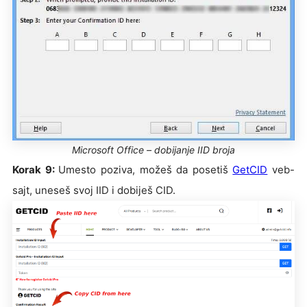
Microsoft Office – dobijanje IID broja
Korak 9:
Umesto poziva, možeš da posetiš
GetCID
veb-
sajt, uneseš svoj IID i dobiješ CID.