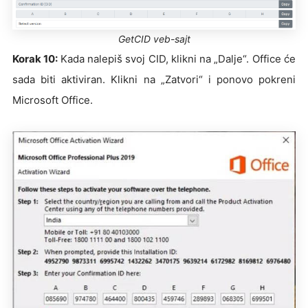
GetCID veb-sajt
Korak 10:
Kada nalepiš svoj CID, klikni na „Dalje“. Office će
sada biti aktiviran. Klikni na „Zatvori“ i ponovo pokreni
Microsoft Office.