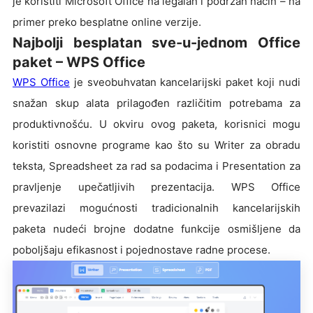
je koristiti Microsoft Office na legalan i podržan način – na
primer preko besplatne online verzije.
Najbolji besplatan sve-u-jednom Office
paket – WPS Office
WPS Office
je sveobuhvatan kancelarijski paket koji nudi
snažan skup alata prilagođen različitim potrebama za
produktivnošću. U okviru ovog paketa, korisnici mogu
koristiti osnovne programe kao što su Writer za obradu
teksta, Spreadsheet za rad sa podacima i Presentation za
pravljenje upečatljivih prezentacija. WPS Office
prevazilazi mogućnosti tradicionalnih kancelarijskih
paketa nudeći brojne dodatne funkcije osmišljene da
poboljšaju efikasnost i pojednostave radne procese.