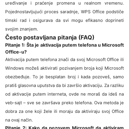
uređivanje i praćenje promena u realnom vremenu.
Pojednostavljujući proces saradnje, WPS Office podstiče
timski rad i osigurava da svi mogu efikasno doprineti
svojim znanjem.
Često postavljana pitanja (FAQ)
Pitanje 1: Šta je aktivacija putem telefona u Microsoft
Office-u?
Aktivacija putem telefona znači da svoj Microsoft Office ili
Windows možeš aktivirati pozivanjem broja koji Microsoft
obezbeđuje. To je besplatan broj i kada pozoveš, samo
pratiš glasovna uputstva da bi završio aktivaciju. Za razliku
od aktivacije putem interneta, ovde ne moraš da ideš na
veb-sajt – sve se završava preko telefona. Ova metoda je
dobra za one koji žele ili moraju da aktiviraju svoj Office
na ovaj način.
Pitanje 2: Kako da pozovem Microsoft da aktiviram