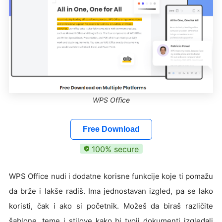
WPS Office
Free Download
100% secure
WPS Office nudi i dodatne korisne funkcije koje ti pomažu
da brže i lakše radiš. Ima jednostavan izgled, pa se lako
koristi, čak i ako si početnik. Možeš da biraš različite
šablone, teme i stilove kako bi tvoji dokumenti izgledali