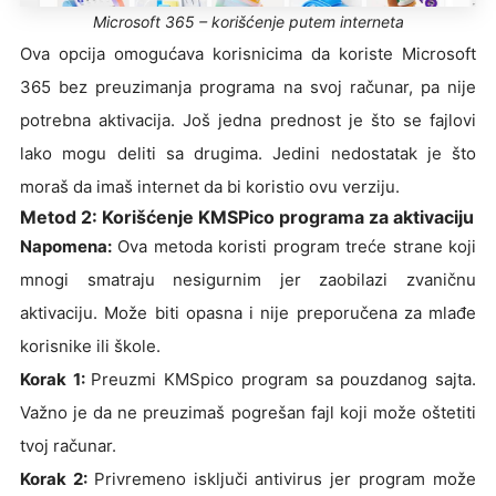
Microsoft 365 – korišćenje putem interneta
Ova opcija omogućava korisnicima da koriste Microsoft
365 bez preuzimanja programa na svoj računar, pa nije
potrebna aktivacija. Još jedna prednost je što se fajlovi
lako mogu deliti sa drugima. Jedini nedostatak je što
moraš da imaš internet da bi koristio ovu verziju.
Metod 2: Korišćenje KMSPico programa za aktivaciju
Napomena:
Ova metoda koristi program treće strane koji
mnogi smatraju nesigurnim jer zaobilazi zvaničnu
aktivaciju. Može biti opasna i nije preporučena za mlađe
korisnike ili škole.
Korak 1:
Preuzmi KMSpico program sa pouzdanog sajta.
Važno je da ne preuzimaš pogrešan fajl koji može oštetiti
tvoj računar.
Korak 2:
Privremeno isključi antivirus jer program može