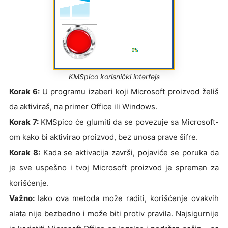
KMSpico korisnički interfejs
Korak 6:
U programu izaberi koji Microsoft proizvod želiš
da aktiviraš, na primer Office ili Windows.
Korak 7:
KMSpico će glumiti da se povezuje sa Microsoft-
om kako bi aktivirao proizvod, bez unosa prave šifre.
Korak 8:
Kada se aktivacija završi, pojaviće se poruka da
je sve uspešno i tvoj Microsoft proizvod je spreman za
korišćenje.
Važno:
Iako ova metoda može raditi, korišćenje ovakvih
alata nije bezbedno i može biti protiv pravila. Najsigurnije