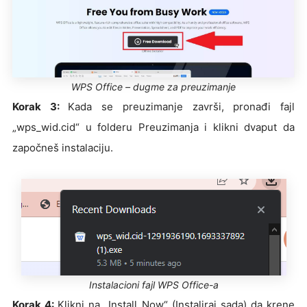
WPS Office – dugme za preuzimanje
Korak 3:
Kada se preuzimanje završi, pronađi fajl
„wps_wid.cid“ u folderu Preuzimanja i klikni dvaput da
započneš instalaciju.
Instalacioni fajl WPS Office-a
Korak 4:
Klikni na „Install Now“ (Instaliraj sada) da krene