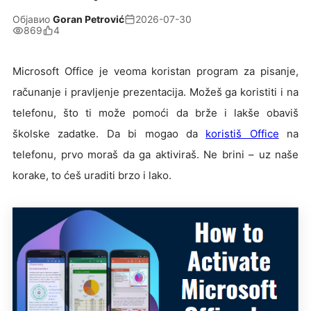
Објавио
Goran Petrović
2026-07-30
869
4
Microsoft Office je veoma koristan program za pisanje,
računanje i pravljenje prezentacija. Možeš ga koristiti i na
telefonu, što ti može pomoći da brže i lakše obaviš
školske zadatke. Da bi mogao da
koristiš Office
na
telefonu, prvo moraš da ga aktiviraš. Ne brini – uz naše
korake, to ćeš uraditi brzo i lako.