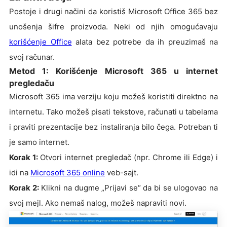
Postoje i drugi načini da koristiš Microsoft Office 365 bez
unošenja šifre proizvoda. Neki od njih omogućavaju
korišćenje Office
alata bez potrebe da ih preuzimaš na
svoj računar.
Metod 1: Korišćenje Microsoft 365 u internet
pregledaču
Microsoft 365 ima verziju koju možeš koristiti direktno na
internetu. Tako možeš pisati tekstove, računati u tabelama
i praviti prezentacije bez instaliranja bilo čega. Potreban ti
je samo internet.
Korak 1:
Otvori internet pregledač (npr. Chrome ili Edge) i
idi na
Microsoft 365 online
veb-sajt.
Korak 2:
Klikni na dugme „Prijavi se“ da bi se ulogovao na
svoj mejl. Ako nemaš nalog, možeš napraviti novi.