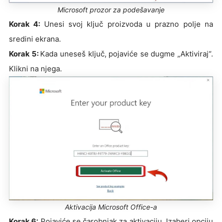
Microsoft prozor za podešavanje
Korak 4:
Unesi svoj ključ proizvoda u prazno polje na
sredini ekrana.
Korak 5:
Kada uneseš ključ, pojaviće se dugme „Aktiviraj“.
Klikni na njega.
Aktivacija Microsoft Office-a
Korak 6:
Pojaviće se čarobnjak za aktivaciju. Izaberi opciju