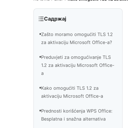
Садржај
Zašto moramo omogućiti TLS 1.2
za aktivaciju Microsoft Office-a?
Preduvjeti za omogućivanje TLS
1.2 za aktivaciju Microsoft Office-
a
Kako omogućiti TLS 1.2 za
aktivaciju Microsoft Office-a
Prednosti korišćenja WPS Office:
Besplatna i snažna alternativa