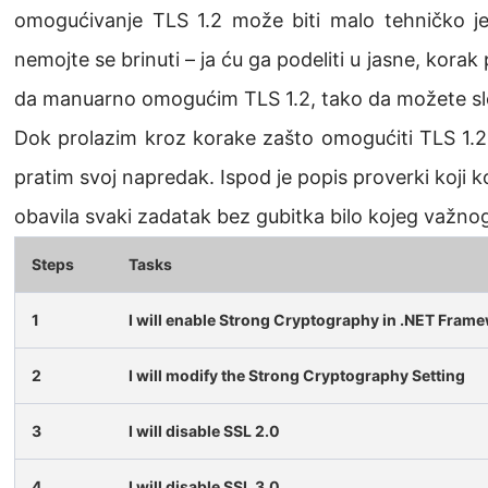
omogućivanje TLS 1.2 može biti malo tehničko jer
nemojte se brinuti – ja ću ga podeliti u jasne, kor
da manuarno omogućim TLS 1.2, tako da možete sle
Dok prolazim kroz korake zašto omogućiti TLS 1.2 
pratim svoj napredak. Ispod je popis proverki koji k
obavila svaki zadatak bez gubitka bilo kojeg važno
Steps
Tasks
1
I will enable Strong Cryptography in .NET Fram
2
I will modify the Strong Cryptography Setting
3
I will disable SSL 2.0
4
I will disable SSL 3.0