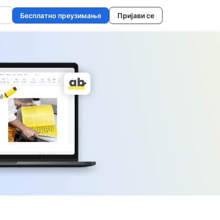
Бесплатно преузимање
Пријави се