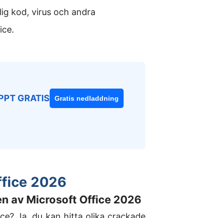
ig kod, virus och andra
ice.
 PPT GRATIS
Gratis nedladdning
ffice 2026
nen av Microsoft Office 2026
ce? Ja, du kan hitta olika crackade