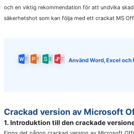
och en viktig rekommendation för att undvika skadl
säkerhetshot som kan följa med ett crackat MS Off
Använd Word, Excel och
Crackad version av Microsoft O
1. Introduktion till den crackade versio
Finns det någon crackad version av Microsoft Offi