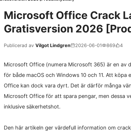
Microsoft Office Crack 
Gratisversion 2026 [Pro
Publicerad av
Vilgot Lindgren
2026-06-01
869
4
Microsoft Office (numera Microsoft 365) är en av 
för både macOS och Windows 10 och 11. Att köpa en 
Office kan dock vara dyrt. Det är därför m
ånga vän
Microsoft Office för att spara pengar, men dessa ve
inklusive säkerhetshot.
Den här artikeln ger värdefull information om crac