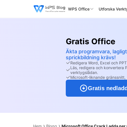
WPS Office
Utforska Verkt
Gratis Office
Äkta programvara, laglig
sprickbildning krävs!
Redigera Word, Excel och PPT
Läs, redigera och konvertera P
verktygslådan.
Microsoft-liknande gränssnitt, 
Gratis nedlad
Hem
Blogg
Microsoft Office Crack Ladda ner