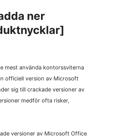
Ladda ner
duktnycklar]
de mest använda kontorssviterna
officiell version av Microsoft
der sig till crackade versioner av
rsioner medför ofta risker,
kade versioner av Microsoft Office