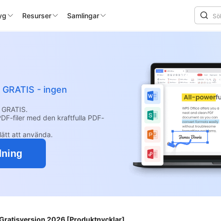
yg
Resurser
Samlingar
t GRATIS - ingen
 GRATIS.
DF-filer med den kraftfulla PDF-
lätt att använda.
dning
 Gratisversion 2026 [Produktnycklar]