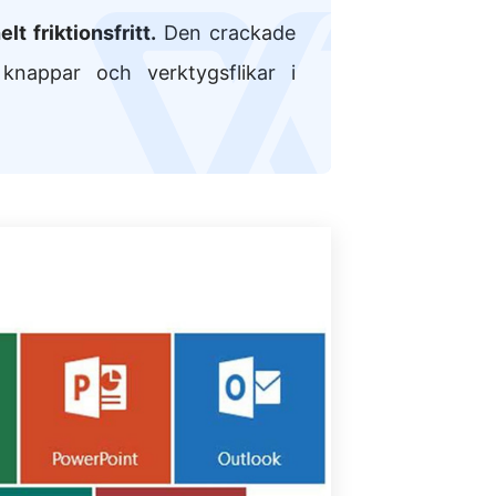
logo
lt friktionsfritt.
Den crackade
a knappar och verktygsflikar i