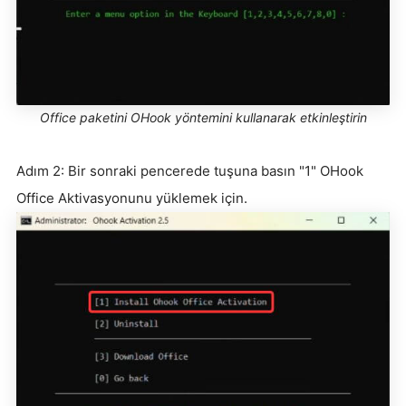
Office paketini OHook yöntemini kullanarak etkinleştirin
Adım 2: Bir sonraki pencerede tuşuna basın "1" OHook
Office Aktivasyonunu yüklemek için.