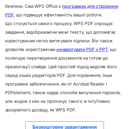
безпеки.
Сам WPS Office є
програмою для створення
PDF
, що підвищує ефективність вашої роботи.
Що стосується самого процесу, WPS PDF спрощує
завдання, відображаючи межі тексту, що допомагає
користувачам легко витягувати підписи. Він також
дозволяє користувачам
конвертувати PDF у PPT
, що
полегшує перетворення документів на готові до
презентації слайди. Цей простий підхід виділяє його
серед інших редакторів PDF. Для порівняння, інше
програмне забезпечення, як-от Acrobat Reader і
PDFelement, також надає способи вилучення підписів,
але жодне з них не пропонує такого ж інтуїтивно
зрозумілого досвіду, як WPS PDF.
Безкоштовне завантаження