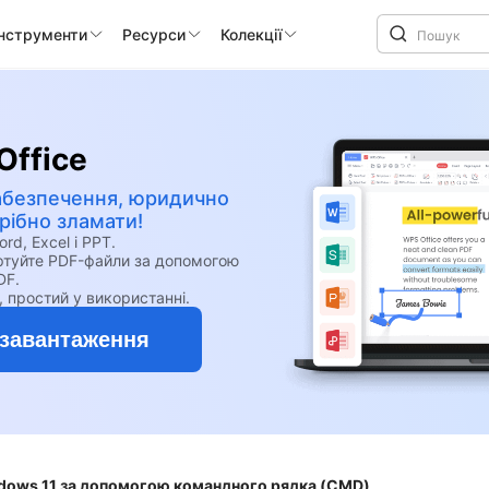
інструменти
Ресурси
Колекції
Office
абезпечення, юридично
ібно зламати!
, Excel і PPT.
ертуйте PDF-файли за допомогою
DF.
, простий у використанні.
завантаження
dows 11 за допомогою командного рядка (CMD)