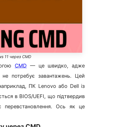
s 11 через CMD
могою
CMD
— це швидко, адже
 не потребує завантажень. Цей
приклад, ПК Lenovo або Dell із
ться в BIOS/UEFI, що підтвердив
с перевстановлення. Ось як це
ту через CMD