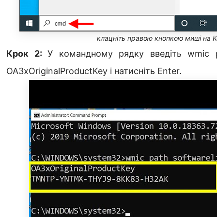
клацніть правою кнопкою миші на 
Крок 2:
У командному рядку введіть wmic pat
OA3xOriginalProductKey і натисніть Enter.