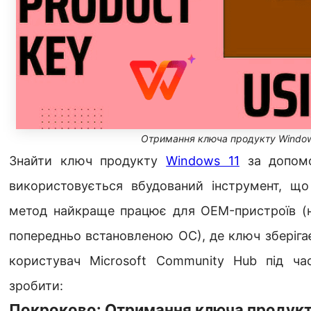
Отримання ключа продукту Window
Знайти ключ продукту
Windows 11
за допо
використовується вбудований інструмент, що
метод найкраще працює для OEM-пристроїв (на
попередньо встановленою ОС), де ключ зберігає
користувач Microsoft Community Hub під ча
зробити:
Покроково: Отримання ключа продук