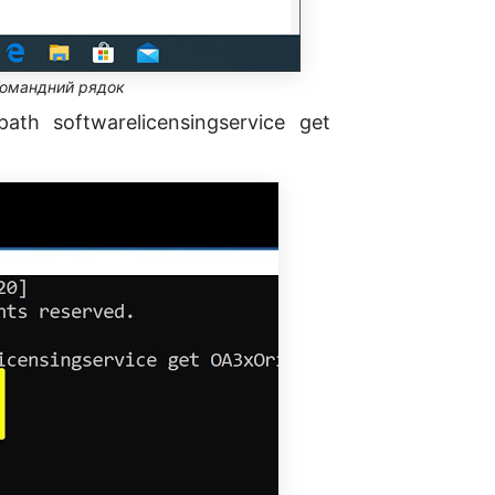
Командний рядок
h softwarelicensingservice get