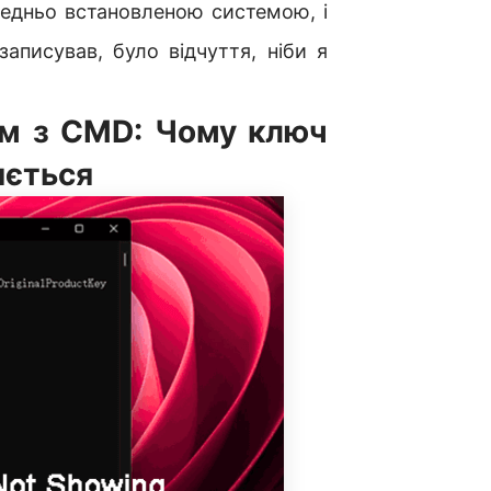
редньо встановленою системою, і
записував, було відчуття, ніби я
ем з CMD: Чому ключ
яється