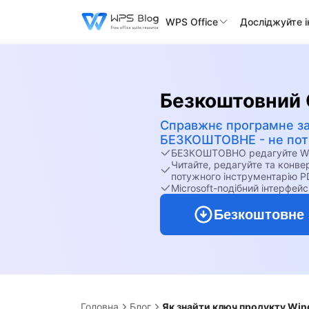
WPS Office
Досліджуйте 
Безкоштовний 
Справжнє програмне з
БЕЗКОШТОВНЕ - не потр
БЕЗКОШТОВНО редагуйте Word
Читайте, редагуйте та конв
потужного інструментарію P
Microsoft-подібний інтерфейс
Безкоштовне 
Головна
Блог
Як знайти ключ продукту Win