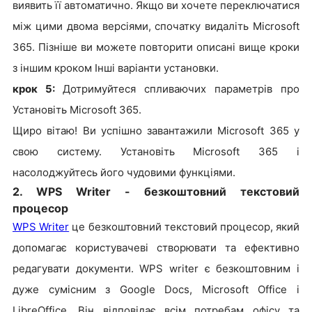
виявить її автоматично. Якщо ви хочете переключатися
між цими двома версіями, спочатку видаліть Microsoft
365. Пізніше ви можете повторити описані вище кроки
з іншим кроком Інші варіанти установки.
крок 5:
Дотримуйтеся спливаючих параметрів про
Установіть Microsoft 365.
Щиро вітаю! Ви успішно завантажили Microsoft 365 у
свою систему. Установіть Microsoft 365 і
насолоджуйтесь його чудовими функціями.
2. WPS Writer - безкоштовний текстовий
процесор
WPS Writer
це безкоштовний текстовий процесор, який
допомагає користувачеві створювати та ефективно
редагувати документи. WPS writer є безкоштовним і
дуже сумісним з Google Docs, Microsoft Office і
LibreOffice. Він відповідає всім потребам офісу та