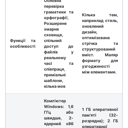
Основна
перевірка
граматики та
Кілька тем,
орфографії,
наприклад стиль,
Розширене
оновлений
хмарне
дизайн,
сховище,
оптимізована
Функції та
спільний
стрічка та
особливості
доступ до
структурований
файлів у
вміст. Маляр
реальному
формату для
часі та
узгодженості
співпраця,
між елементами.
преміальні
шаблони,
кілька мов
Комп’ютер
Windows: 1,6
1 ГБ оперативної
ГГц або
пам'яті (32-
швидше, 2-
розрядна); 2 ГБ
ядерний x86
оперативної