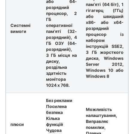
або 64-
пам’яті (64 біт), 1
розрядний
гігагерц (ГГц)
процесор, 2
або швидший
ГБ
x86- або x64-
Системні
оперативної
розрядний
вимоги
пам’яті (32-
процесор із
розрядний), 4
набором
ГБ ОЗУ (64-
інструкцій SSE2,
розрядний),
3 ГБ жорсткого
3 ГБ місця на
диска, Windows
диску,
Server 2012,
роздільна
Windows 10 або
здатність
Windows 8
монітора
1024 x 768.
Без реклами
Посилена
Можливість
безпека
налаштування,
Кілька
Виправляє
плюси
функцій
помилки,
Чудова
Плавна