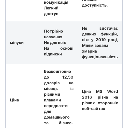
комунікація
доступність,
Легкий
доступ
Не вистачає
Потрібно
деяких функцій,
навчання
ніж у 2019 році,
мінуси
Не для всіх
Мінімізована
На основі
хмарна
підписки
функціональність
Безкоштовно
до 12,50
доларів на
місяць із
Ціна MS Word
різними
2016 різна на
Ціна
планами
різних сторонніх
передплати
веб-сайтах
для
домашнього
та бізнес-