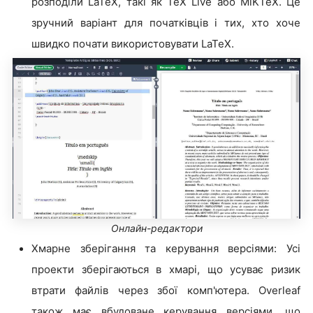
розподіли LaTeX, такі як TeX Live або MiKTeX. Це
зручний варіант для початківців і тих, хто хоче
швидко почати використовувати LaTeX.
Онлайн-редактори
Хмарне зберігання та керування версіями: Усі
проекти зберігаються в хмарі, що усуває ризик
втрати файлів через збої комп'ютера. Overleaf
також має вбудоване керування версіями, що