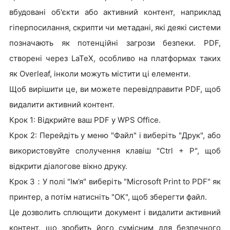
вбудовані об'єкти або активний контент, наприклад
гіперпосилання, скрипти чи метадані, які деякі системи
позначають як потенційні загрози безпеки. PDF,
створені через LaTeX, особливо на платформах таких
як Overleaf, інколи можуть містити ці елементи.
Щоб вирішити це, ви можете перевідправити PDF, щоб
видалити активний контент.
Крок 1: Відкрийте ваш PDF у WPS Office.
Крок 2: Перейдіть у меню "Файл" і виберіть "Друк", або
використовуйте сполучення клавіш "Ctrl + P", щоб
відкрити діалогове вікно друку.
Крок 3：У полі "Ім’я" виберіть "Microsoft Print to PDF" як
принтер, а потім натисніть "ОК", щоб зберегти файл.
Це дозволить сплющити документ і видалити активний
контент, що зробить його сумісним для безпечного