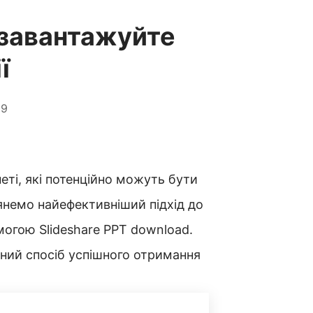
 завантажуйте
ї
59
неті, які потенційно можуть бути
лянемо найефективніший підхід до
могою Slideshare PPT download.
ний спосіб успішного отримання