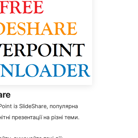
are
int із SlideShare, популярна
ні презентації на різні теми.