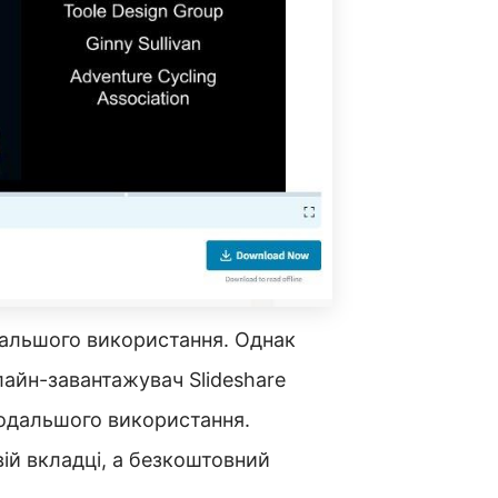
дальшого використання. Однак
айн-завантажувач Slideshare
подальшого використання.
ій вкладці, a безкоштовний