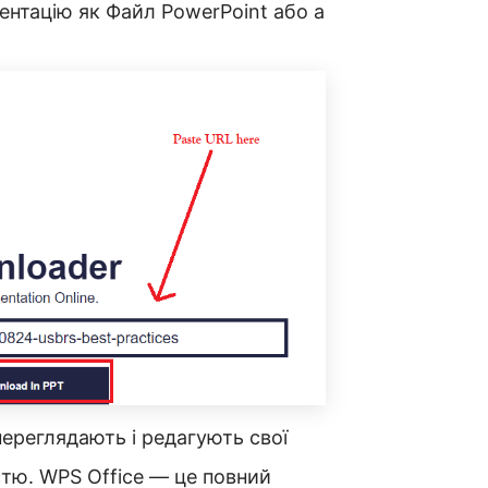
зентацію як Файл PowerPoint або a
переглядають і редагують свої
стю. WPS Office — це повний