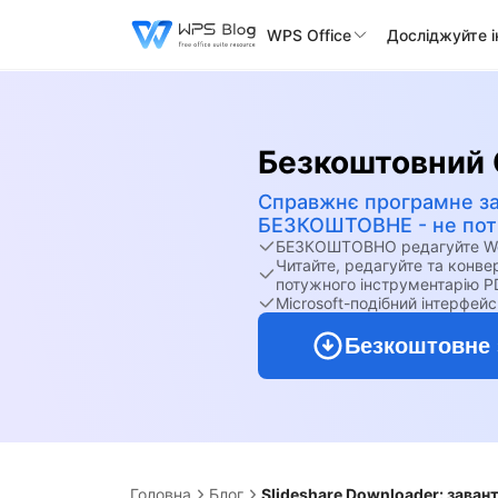
WPS Office
Досліджуйте 
Безкоштовний 
Справжнє програмне з
БЕЗКОШТОВНЕ - не потр
БЕЗКОШТОВНО редагуйте Word
Читайте, редагуйте та конв
потужного інструментарію P
Microsoft-подібний інтерфейс
Безкоштовне 
Головна
Блог
Slideshare Downloader: заван