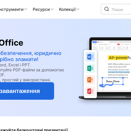
інструменти
Ресурси
Колекції
Office
абезпечення, юридично
ібно зламати!
, Excel і PPT.
ертуйте PDF-файли за допомогою
DF.
, простий у використанні.
завантаження
тажуйте безкоштовні презентації