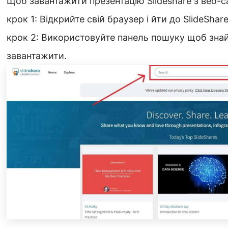
Щоб завантажити презентацію Slideshare з веб-сай
крок 1: Відкрийте свій браузер і йти до SlideShare
крок 2: Використовуйте панель пошуку щоб знай
завантажити.