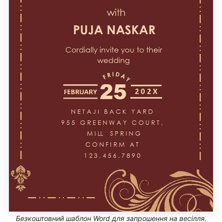
Безкоштовний шаблон Word для запрошення на весілля.