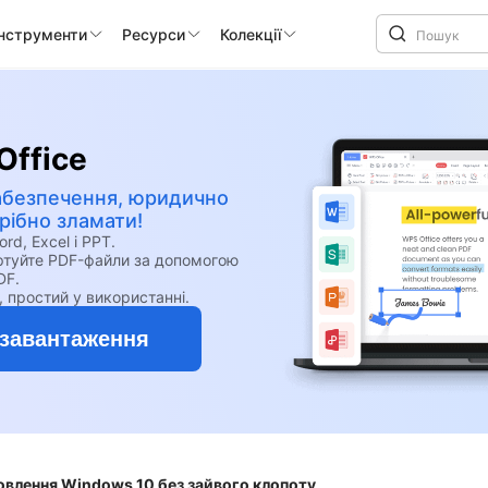
інструменти
Ресурси
Колекції
Office
абезпечення, юридично
ібно зламати!
, Excel і PPT.
ертуйте PDF-файли за допомогою
DF.
, простий у використанні.
завантаження
овлення Windows 10 без зайвого клопоту