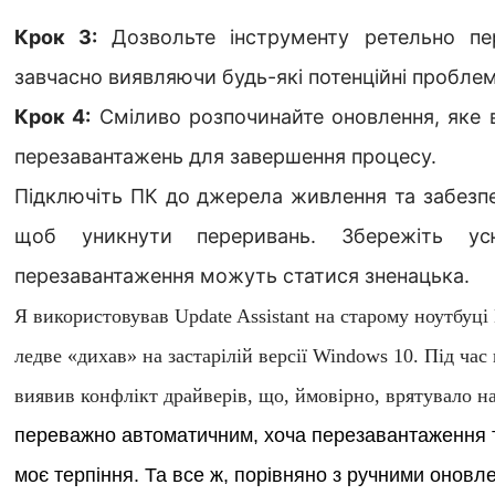
Крок 3:
Дозвольте інструменту ретельно пер
завчасно виявляючи будь-які потенційні пробле
Крок 4:
Сміливо розпочинайте оновлення, яке 
перезавантажень для завершення процесу.
Підключіть ПК до джерела живлення та забезпеч
щоб уникнути переривань. Збережіть ус
перезавантаження можуть статися зненацька.
Я використовував Update Assistant на старому ноутбуці
ледве «дихав» на застарілій версії Windows 10. Під час
виявив конфлікт драйверів, що, ймовірно, врятувало н
переважно автоматичним, хоча перезавантаження 
моє терпіння. Та все ж, порівняно з ручними оновле