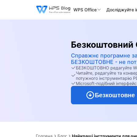
WPS Office
Досліджуйте 
Безкоштовний 
Справжнє програмне з
БЕЗКОШТОВНЕ - не потр
БЕЗКОШТОВНО редагуйте Word
Читайте, редагуйте та конв
потужного інструментарію P
Microsoft-подібний інтерфейс
Безкоштовне 
Головна
Блог
Найкращі інструменти для он