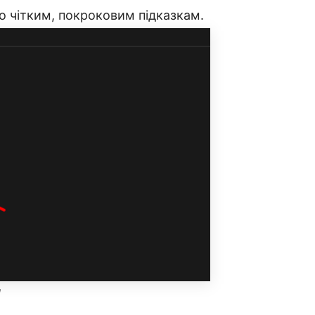
но чітким, покроковим підказкам.
л