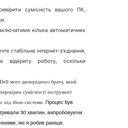
евірити сумісність вашого ПК,
ми.
включатиме кілька автоматичних
те стабільне інтернет-з'єднання,
ю відкриту роботу, оскільки
 Dell мого двоюрідного брата, який
 перевірки сумісності інструмент
ас від збою системи.
Процес був
тривали 30 хвилин, випробовуючи
ннями, які я робив раніше,