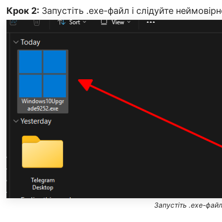
Крок 2:
Запустіть .exe-файл і слідуйте неймовір
Запустіть .exe-фай