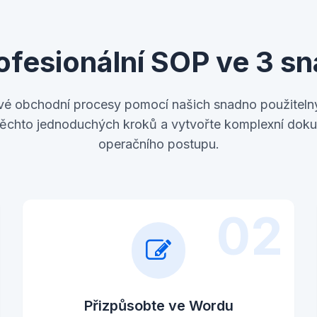
rofesionální SOP ve 3 s
své obchodní procesy pomocí našich snadno použiteln
těchto jednoduchých kroků a vytvořte komplexní dok
operačního postupu.
02
Přizpůsobte ve Wordu