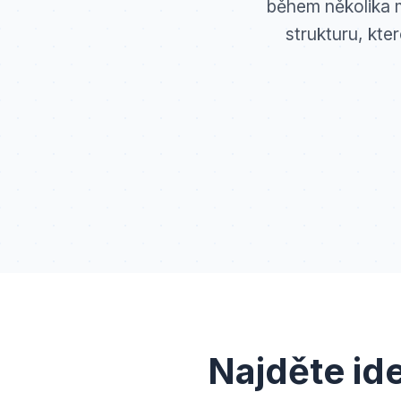
během několika 
strukturu, kte
Najděte id