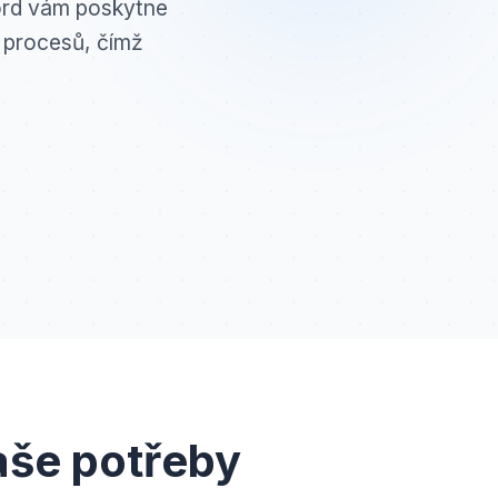
ord vám poskytne
h procesů, čímž
aše potřeby