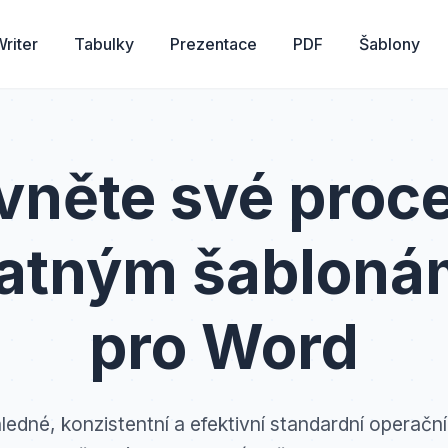
riter
Tabulky
Prezentace
PDF
Šablony
vněte své proc
atným šablon
pro Word
ledné, konzistentní a efektivní standardní operač