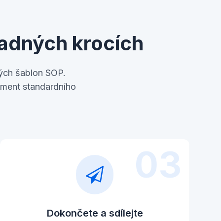
nadných krocích
ých šablon SOP.
ument standardního
03
Dokončete a sdílejte