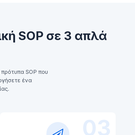
κή SOP σε 3 απλά
α πρότυπα SOP που
ργήσετε ένα
ίας.
03