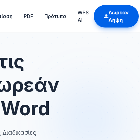
WPS
Δωρεάν
σίαση
PDF
Πρότυπα
AI
Λήψη
τις
δωρεάν
 Word
 Διαδικασίες