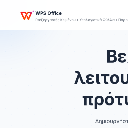
WPS Office
Επεξεργαστής Κειμένου • Υπολογιστικά Φύλλα • Παρο
Βε
λειτο
πρότ
Δημιουργήστ