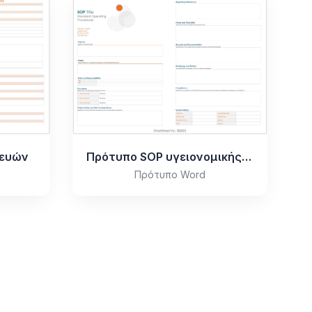
κευών
Πρότυπο SOP υγειονομικής περίθαλψης
Πρότυπο Word