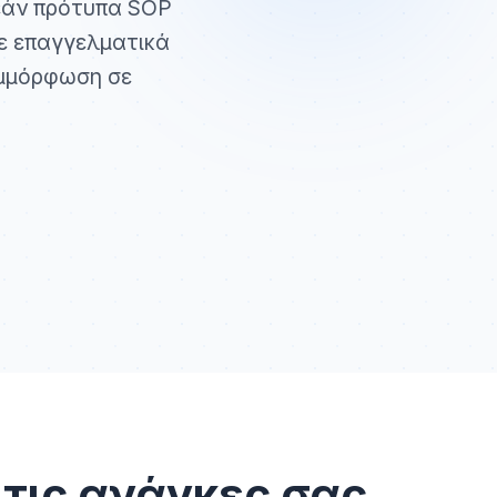
ρεάν πρότυπα SOP
τε επαγγελματικά
υμμόρφωση σε
 τις ανάγκες σας