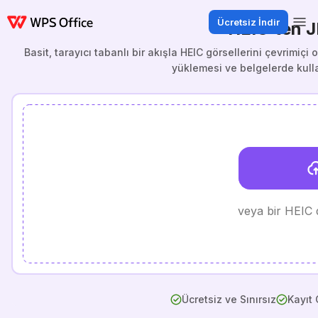
Ücretsiz İndir
HEIC’ten 
Basit, tarayıcı tabanlı bir akışla HEIC görsellerini çevrimi
yüklemesi ve belgelerde kull
veya bir HEIC 
Ücretsiz ve Sınırsız
Kayıt