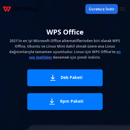
Ücretsiz İndir
Ürünler
Windows
Mac
Linux
Android
iOS
iPad
Çevrimiçi
WPS D
WPS Office
2021'in en iyi Microsoft Office alternatiflerinden biri olarak WPS
Office, Ubuntu ve Linux Mint dahil olmak üzere ana Linux
dağıtımlarıyla tamamen uyumludur. Linux için WPS Office'te
en
son özellikler
denemek için şimdi indirin.
Deb Paketi
Rpm Paketi