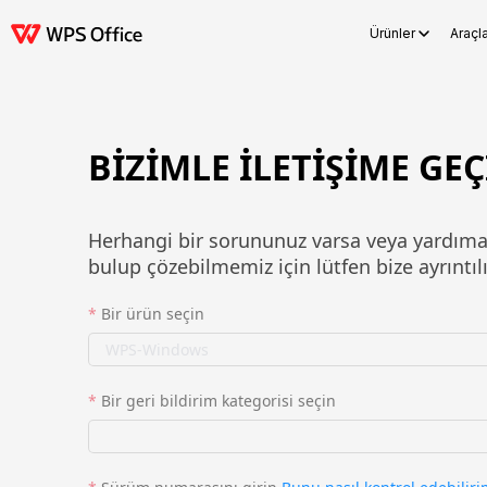
Ürünler
Araçl
Ürünler
Windows
Mac
Linux
Android
iOS
iPad
Çevrimiçi
WPS D
BİZİMLE İLETİŞİME GE
Herhangi bir sorununuz varsa veya yardıma i
bulup çözebilmemiz için lütfen bize ayrıntılı
*
Bir ürün seçin
*
Bir geri bildirim kategorisi seçin