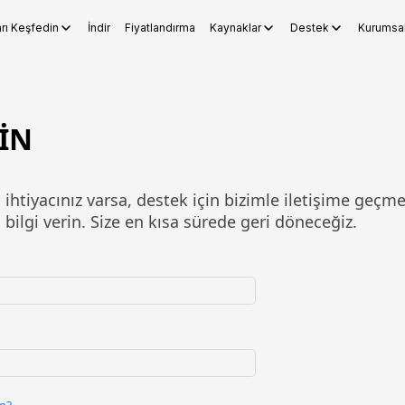
arı Keşfedin
İndir
Fiyatlandırma
Kaynaklar
Destek
Kurumsa
ocs
WPS Sheets
WPS Slides
WPS PDF
Araçları Keşfedin
Yapay
ÇİN
htiyacınız varsa, destek için bizimle iletişime geçme
 bilgi verin. Size en kısa sürede geri döneceğiz.