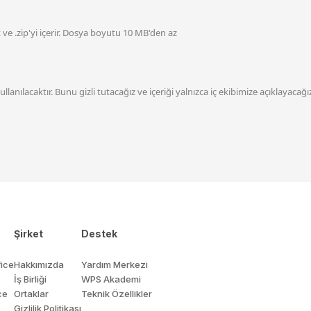
xt ve .zip'yi içerir. Dosya boyutu 10 MB'den az
ullanılacaktır. Bunu gizli tutacağız ve içeriği yalnızca iç ekibimize açıklayacağı
Şirket
Destek
ice
Hakkımızda
Yardım Merkezi
İş Birliği
WPS Akademi
ce
Ortaklar
Teknik Özellikler
Gizlilik Politikası