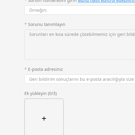
*
Sürüm numarasını girin
Bunu nasıl kontrol edebiliri
*
Sorunu tanımlayın
*
E-posta adresiniz
Ek yükleyin (0/3)
+