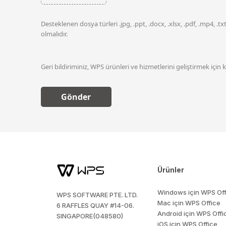
Desteklenen dosya türleri .jpg, .ppt, .docx, .xlsx, .pdf, .mp4, .t
olmalıdır.
Geri bildiriminiz, WPS ürünleri ve hizmetlerini geliştirmek için k
Gönder
Ürünler
Windows için WPS Off
WPS SOFTWARE PTE. LTD.
Mac için WPS Office
6 RAFFLES QUAY #14-06.
Android için WPS Offi
SINGAPORE(048580)
iOS için WPS Office