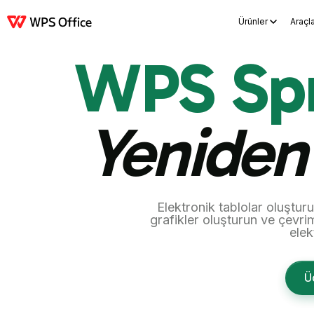
Ürünler
Araçl
Ürünler
Windows
Mac
Linux
Android
iOS
iPad
Çevrimiçi
WPS D
WPS Sp
Yeniden 
Elektronik tablolar oluşturun
grafikler oluşturun ve çevrim
elek
Üc