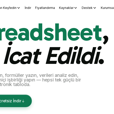
arı Keşfedin
İndir
Fiyatlandırma
Kaynaklar
Destek
Kurumsa
ocs
WPS Sheets
WPS Slides
WPS PDF
Araçları Keşfedin
Yapay
readsheet
,
İcat Edildi
.
, formüller yazın, verileri analiz edin,
içi işbirliği yapın — hepsi tek güçlü bir
tronik tabloda.
retsiz İndir