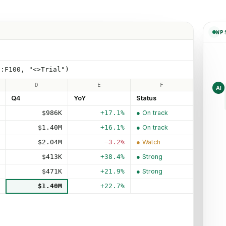
WP
2:F100, "<>Trial")
D
E
F
AI
Q4
YoY
Status
$986K
+17.1%
● On track
$1.40M
+16.1%
● On track
$2.04M
−3.2%
● Watch
$413K
+38.4%
● Strong
$471K
+21.9%
● Strong
$1.40M
+22.7%