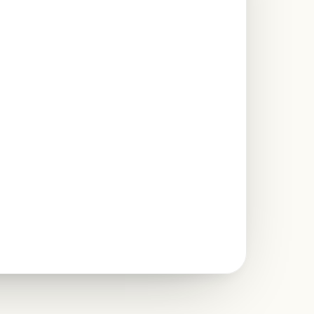
 "EMEA", F2:F100, "<>Trial")
D
E
F
Q4
YoY
Account
Type
K
$986K
+17.1%
Paid
M
$1.40M
+16.1%
Paid
K
$413K
+38.4%
Paid
K
$471K
+21.9%
Paid
0
$54K
new
Trial
M
$1.40M
+22.7%