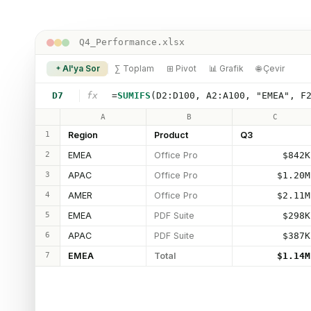
Q4_Performance.xlsx
AI'ya Sor
∑ Toplam
⊞ Pivot
📊 Grafik
🌐 Çevir
=
SUMIFS
(D2:D100, A2:A100, "EMEA", F
D7
fx
A
B
C
1
Region
Product
Q3
2
EMEA
Office Pro
$842K
3
APAC
Office Pro
$1.20M
4
AMER
Office Pro
$2.11M
5
EMEA
PDF Suite
$298K
6
APAC
PDF Suite
$387K
7
EMEA
Total
$1.14M