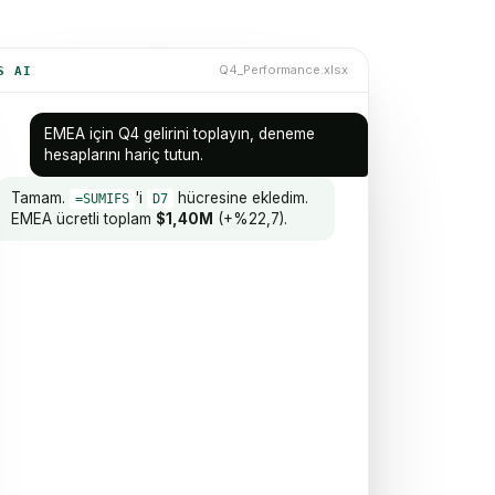
Q4_Performance.xlsx
S AI
EMEA için Q4 gelirini toplayın, deneme
hesaplarını hariç tutun.
$1,52M
Tamam.
'i
hücresine ekledim.
=SUMIFS
D7
EMEA ücretli toplam
$1,40M
(+%22,7).