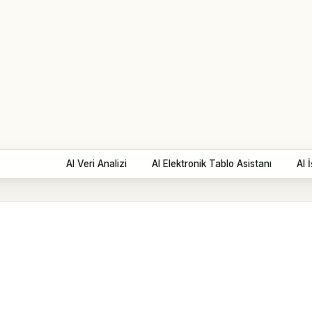
mül Yazıcı
AI Veri Analizi
AI Elektronik Tablo Asistanı
AI İ