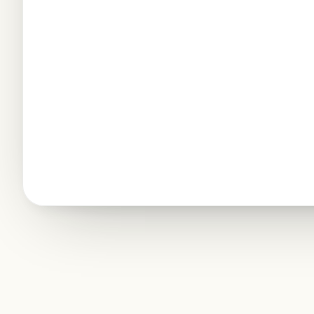
3
APAC
ne
$1.59M
$1.87M
+17.9%
4
AMER
$2.11M
$2.04M
−3.2%
5
Total
$4.84M
$5.31M
+9.7%
AM
AM
Q3 VS Q4 · BY REGION
Ch
EM
AP
EMEA
APAC
AMER
✓
Q3
Q4