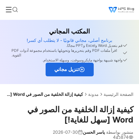
المكتب المجاني
برنامج أصلي، مجاني قانونيًا - لا يتطلب أي كسر!
قم بتعديل Word وExcel وPPT مجانًا.
اقرأ ملفات PDF وقم بتحريرها وتحويلها باستخدام مجموعة أدوات PDF
القوية.
واجهة شبيهة بواجهة مايكروسوفت، وسهلة الاستخدام.
تنزيل مجاني
الصفحة الرئيسية
مدونة
كيفية إزالة الخلفية من الصور في Word [سهل للغاية!]
كيفية إزالة الخلفية من الصور في
Word [سهل للغاية!]
منشور بواسطة
ياسر الحسن
2026-07-30
4
874