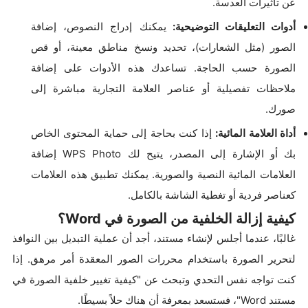
عن تأثيرات العدسة.
أدوات التعليقات التوضيحية:
يمكنك إدراج النصوص، إضافة
الصور (مثل الشعارات)، تحديد ونسخ مناطق معينة، أو قص
الصورة حسب الحاجة. تساعدك هذه الأدوات على إضافة
ملاحظات تفصيلية أو عناصر العلامة التجارية مباشرة إلى
صورك.
أداة العلامة المائية:
إذا كنت بحاجة إلى حماية المحتوى الخاص
بك أو الإشارة إلى المصدر، يتيح لك WPS Photo إضافة
العلامات المائية النصية والصورية. يمكنك تطبيق هذه العلامات
كعناصر فردية أو تغطية الشاشة بالكامل.
كيفية إزالة الخلفية من الصورة في Word؟
غالبًا، عندما أجلس لإنشاء مستند، أجد أن عملية التبديل بين النوافذ
لتحرير الصورة باستخدام محررات الصور المعقدة أمر مرهق. إذا
كنت تواجه نفس التحدي وتبحث عن "كيفية تغيير خلفية الصورة في
مستند Word"، فستسعد بمعرفة أن هناك حلاً بسيطًا.