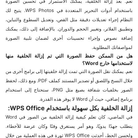
نعم. بعد إزالة الخلفية، يمكنك الاستمرار في تحسين الصورة
باستخدام أدوات التحرير المتعددة في WPS Photos. يتيح لك
النظام إجراء تعديلات دقيقة مثل القص، وتعديل السطوع والتباين،
وتطبيق الفلاتر، وتغيير الحجم والدوران. بالإضافة إلى ذلك، يمكنك
إضافة نصوص وإجراء تحسينات أخرى لضمان تلبية الصورة
لمواصفاتك المطلوبة.
هل من الممكن حفظ الصورة التي تم إزالة الخلفية منها
لاستخدامها خارج Word؟
نعم. يمكنك نقل الصورة التي تمت إزالة خلفيتها إلى برامج أخرى من
خلال النسخ واللصق أو تصدير المستند كملف PDF. ومع ذلك، لحفظ
الصور بخلفيات شفافة بصيغ مثل PNG، ستحتاج إلى استخدام
برنامج إضافي، حيث أن Word لا يوفر هذه القدرة.
إزالة الخلفية بكل سهولة باستخدام WPS Office:
في الماضي، كان تعلم كيفية إزالة الخلفية من الصور في Word
يتطلب جهدًا يدويًا، وهو أمر يستغرق وقتًا وكان عرضة للأخطاء.
ولحسن الحظ، أحدثت WPS Office ثورة في هذه العملية من خلال