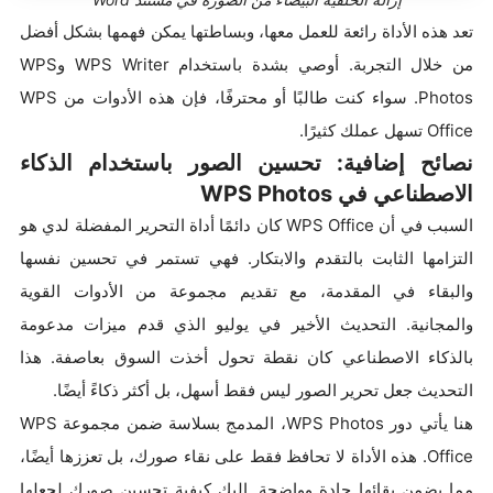
تعد هذه الأداة رائعة للعمل معها، وبساطتها يمكن فهمها بشكل أفضل
من خلال التجربة. أوصي بشدة باستخدام WPS Writer وWPS
Photos. سواء كنت طالبًا أو محترفًا، فإن هذه الأدوات من WPS
Office تسهل عملك كثيرًا.
نصائح إضافية: تحسين الصور باستخدام الذكاء
الاصطناعي في WPS Photos
السبب في أن WPS Office كان دائمًا أداة التحرير المفضلة لدي هو
التزامها الثابت بالتقدم والابتكار. فهي تستمر في تحسين نفسها
والبقاء في المقدمة، مع تقديم مجموعة من الأدوات القوية
والمجانية. التحديث الأخير في يوليو الذي قدم ميزات مدعومة
بالذكاء الاصطناعي كان نقطة تحول أخذت السوق بعاصفة. هذا
التحديث جعل تحرير الصور ليس فقط أسهل، بل أكثر ذكاءً أيضًا.
هنا يأتي دور WPS Photos، المدمج بسلاسة ضمن مجموعة WPS
Office. هذه الأداة لا تحافظ فقط على نقاء صورك، بل تعززها أيضًا،
مما يضمن بقائها حادة وواضحة. إليك كيفية تحسين صورك لجعلها