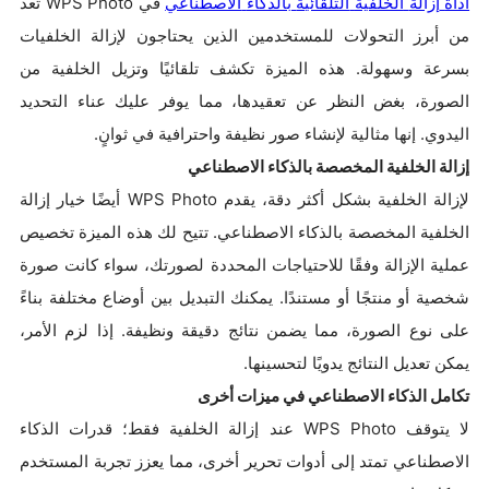
أداة
إزالة
الخلفية
التلقائية
بالذكاء
الاصطناعي
في WPS Photo تعد
من أبرز التحولات للمستخدمين الذين يحتاجون لإزالة الخلفيات
بسرعة وسهولة. هذه الميزة تكشف تلقائيًا وتزيل الخلفية من
الصورة، بغض النظر عن تعقيدها، مما يوفر عليك عناء التحديد
اليدوي. إنها مثالية لإنشاء صور نظيفة واحترافية في ثوانٍ.
إزالة الخلفية المخصصة بالذكاء الاصطناعي
لإزالة الخلفية بشكل أكثر دقة، يقدم WPS Photo أيضًا خيار إزالة
الخلفية المخصصة بالذكاء الاصطناعي. تتيح لك هذه الميزة تخصيص
عملية الإزالة وفقًا للاحتياجات المحددة لصورتك، سواء كانت صورة
شخصية أو منتجًا أو مستندًا. يمكنك التبديل بين أوضاع مختلفة بناءً
على نوع الصورة، مما يضمن نتائج دقيقة ونظيفة. إذا لزم الأمر،
يمكن تعديل النتائج يدويًا لتحسينها.
تكامل الذكاء الاصطناعي في ميزات أخرى
لا يتوقف WPS Photo عند إزالة الخلفية فقط؛ قدرات الذكاء
الاصطناعي تمتد إلى أدوات تحرير أخرى، مما يعزز تجربة المستخدم