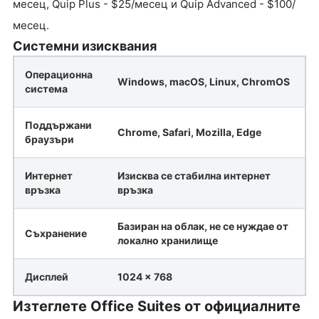
месец, Quip Plus - $25/месец и Quip Advanced - $100/
месец.
Системни изисквания
Операционна
Windows, macOS, Linux, ChromOS
система
Поддържани
Chrome, Safari, Mozilla, Edge
браузъри
Интернет
Изисква се стабилна интернет
връзка
връзка
Базиран на облак, не се нуждае от
Съхранение
локално хранилище
Дисплей
1024 x 768
Изтеглете Office Suites от официалните