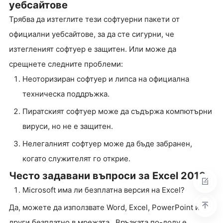
уебсайтове
Трябва да изтеглите тези софтуерни пакети от
официални уебсайтове, за да сте сигурни, че
изтегленият софтуер е защитен. Или може да
срещнете следните проблеми:
Неоторизиран софтуер и липса на официална
техническа поддръжка.
Пиратският софтуер може да съдържа компютърни
вируси, но не е защитен.
Нелегалният софтуер може да бъде забранен,
когато служителят го открие.
Често задавани въпроси за Excel 2013
Microsoft има ли безплатна версия на Excel?
Да, можете да използвате Word, Excel, PowerPoint и
други безплатно в мрежата . Връзката по-долу е