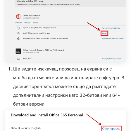
Ще видите изскачащ прозорец на екрана си с
молба да отмените или да инсталирате софтуера. В
десния горен ъгъл можете също да разгледате
допълнителни настройки като 32-битови или 64-
битови версии.