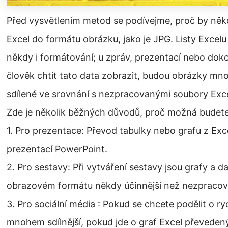
Před vysvětlením metod se podívejme, proč by někd
Excel do formátu obrázku, jako je JPG. Listy Excel
někdy i formátování; u zpráv, prezentací nebo doko
člověk chtít tato data zobrazit, budou obrázky mno
sdílené ve srovnání s nezpracovanými soubory Exce
Zde je několik běžných důvodů, proč možná budete
1. Pro prezentace: Převod tabulky nebo grafu z Exc
prezentací PowerPoint.
2. Pro sestavy: Při vytváření sestavy jsou grafy a da
obrazovém formátu někdy účinnější než nezpracova
3. Pro sociální média : Pokud se chcete podělit o ryc
mnohem sdílnější, pokud jde o graf Excel převeden