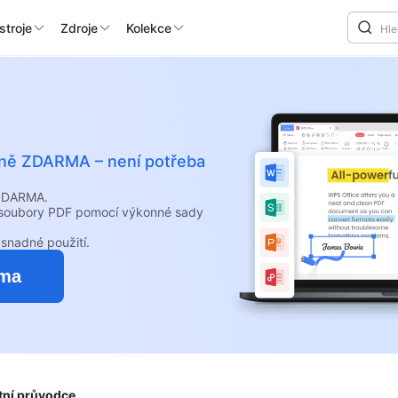
stroje
Zdroje
Kolekce
álně ZDARMA – není potřeba
 ZDARMA.
e soubory PDF pomocí výkonné sady
snadné použití.
rma
tní průvodce