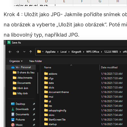
Krok 4 : Uložit jako JPG- Jakmile pořídíte snímek 
na obrázek a vyberte „Uložit jako obrázek“. Poté 
na libovolný typ, například JPG.