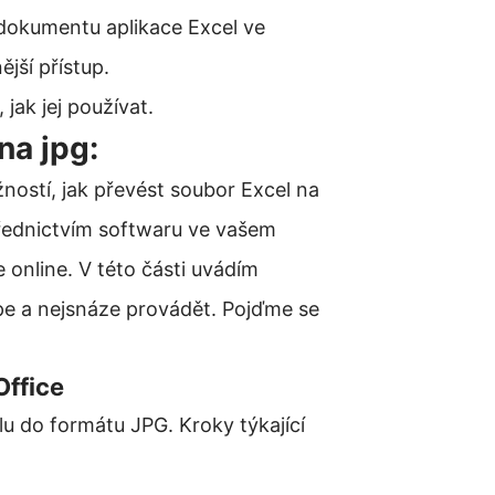
 dokumentu aplikace Excel ve
jší přístup.
jak jej používat.
na jpg:
ností, jak převést soubor Excel na
třednictvím softwaru ve vašem
 online. V této části uvádím
pe a nejsnáze provádět. Pojďme se
Office
u do formátu JPG. Kroky týkající