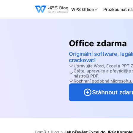
WPS Office
Prozkoumat ná
Office zdarma
Originální software, leg
crackovat!
Upravujte Word, Excel a PPT
Čtěte, upravujte a převádějt
nástrojů PDF.
Rozhraní podobné Microsoftu, 
Stáhnout zda
Domů
Blog
Jak převést Excel do JPG: Komple