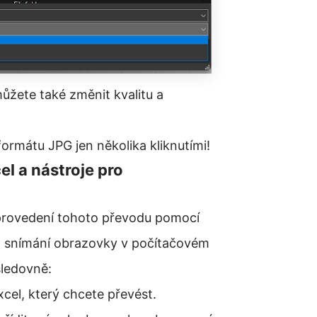
můžete také změnit kvalitu a
ormátu JPG jen několika kliknutími!
l a nástroje pro
 provedení tohoto převodu pomocí
ro snímání obrazovky v počítačovém
sledovně:
cel, který chcete převést.