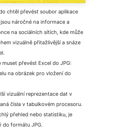
o chtěl převést soubor aplikace
u jsou náročné na informace a
nce na sociálních sítích, kde může
hem vizuálně přitažlivější a snáze
l.
 muset převést Excel do JPG:
elu na obrázek pro vložení do
lší vizuální reprezentace dat v
ná čísla v tabulkovém procesoru.
hlý přehled nebo statistiku, je
ý do formátu JPG.