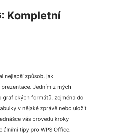
G: Kompletní
 nejlepší způsob, jak
bo prezentace. Jedním z mých
do grafických formátů, zejména do
abulky v nějaké zprávě nebo uložit
přednášce vás provedu kroky
iálními tipy pro WPS Office.