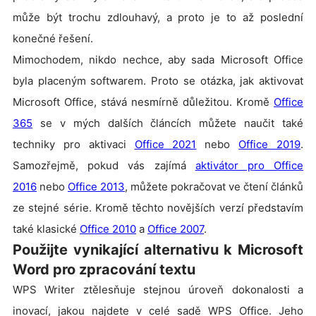
může být trochu zdlouhavý, a proto je to až poslední
konečné řešení.
Mimochodem, n
ikdo nechce, aby sada Microsoft Office
byla placeným softwarem.
Proto se otázka, jak aktivovat
Microsoft Office, stává nesmírně důležitou. Kromě
Office
365
se v mých dalších článcích můžete naučit také
techniky pro aktivaci
Office 2021
nebo
Office 2019
.
Samozřejmě, pokud vás zajímá
aktivátor pro Office
2016
nebo
Office 2013
, můžete pokračovat ve čtení článků
ze stejné série. Kromě těchto novějších verzí představím
také klasické
Office 2010
a
Office 2007
.
Použijte vynikající alternativu k Microsoft
Word pro zpracování textu
WPS Writer ztělesňuje stejnou úroveň dokonalosti a
inovací, jakou najdete v celé sadě WPS Office. Jeho