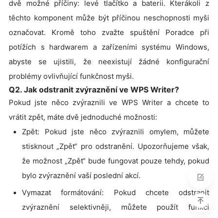
dvě možné příčiny: levé tlačítko a baterii. Kterákoli z
těchto komponent může být příčinou neschopnosti myši
označovat. Kromě toho zvažte spuštění Poradce při
potížích s hardwarem a zařízeními systému Windows,
abyste se ujistili, že neexistují žádné konfigurační
problémy ovlivňující funkčnost myši.
Q2. Jak odstranit zvýraznění ve WPS Writer?
Pokud jste něco zvýraznili ve WPS Writer a chcete to
vrátit zpět, máte dvě jednoduché možnosti:
Zpět: Pokud jste něco zvýraznili omylem, můžete
stisknout „Zpět“ pro odstranění. Upozorňujeme však,
že možnost „Zpět“ bude fungovat pouze tehdy, pokud
bylo zvýraznění vaší poslední akcí.
Vymazat formátování: Pokud chcete odstranit
zvýraznění selektivněji, můžete použít funkci