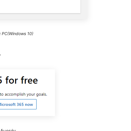
α PC(Windows 10)
.
5 δωρεάν