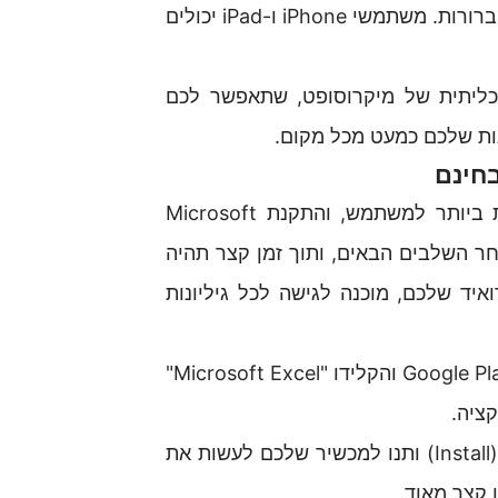
אתרו את אפליקציית Office ועקבו אחר הוראות ההתקנה הברורות. משתמשי iPhone ו-iPad יכולים
כליתית של מיקרוסופט, שתאפשר לכם
צגות שלכם כמעט מכל מקום.
אנדרואיד מציעה את אחת ממערכות ההפעלה הידידותיות ביותר למשתמש, והתקנת Microsoft
אחר השלבים הבאים, ותוך זמן קצר תהיה
ד שלכם, מוכנה לגישה לכל גיליונות
פתחו את חנות Google Play והקלידו "Microsoft Excel"
ציה.
לחצו על כפתור "התקן" (Install) ותנו למכשיר שלכם לעשות את
 קצר מאוד.