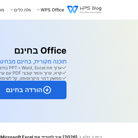
WPS Office
גלה כלים
מש
Office בחינם
תוכנה מקורית, בחינם מבחינה 
ערוך את Word, Excel ו-PPT בחינם.
קרא, ערוך והמר קובצי PDF עם ערכת הכלים החזקה של PDF.
ממשק דמוי מיקרוסופט, קל לשימוש
הורדה בחינם
בית
בלוג
[2026] איך להוריד את Microsoft Excel בחינם [כל גרסה]