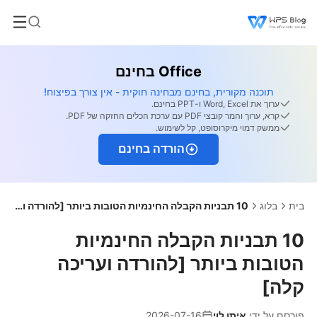
Office בחינם
תוכנה מקורית, בחינם מבחינה חוקית - אין צורך בפיצוח!
ערוך את Word, Excel ו-PPT בחינם.
קרא, ערוך והמר קובצי PDF עם ערכת הכלים החזקה של PDF.
ממשק דמוי מיקרוסופט, קל לשימוש.
הורדה בחינם
בית
בלוג
10 תבניות הקבלה החינמיות הטובות ביותר [להורדה ועריכה קלה]
10 תבניות הקבלה החינמיות
הטובות ביותר [להורדה ועריכה
קלה]
פורסם על ידי
איתן לוי
2026-07-16