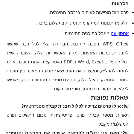
חסרונות:
פרסומות מופיעות לעיתים בגרסה החינמית.
חלק מהתכונות המתקדמות זמינות בתשלום בלבד.
אחסון ענן
מוגבל בתוכנית החינמית.
WPS Office הפכה לתוכנת הבחירה שלי לכל דבר שקשור
לתבניות, בזכות האמינות ומגוון האפשרויות שלה. העובדה שאני
יכול לטפל ב-Word, Excel ו-PDF באפליקציה אחת הופכת אותה
לנוחה להפליא, ומקצרת את הזמן שאני מבזבז במעבר בין תוכנות
שונות. הממשק היעיל שלה, יחד עם ספריית תבניות רחבה, מאפשר
לי לעבור מהורדה למסמך סופי תוך דקות.
שאלות נפוצות
ש1: אילו פרטים צריכה לכלול תבנית קבלה סטנדרטית?
תאריך, מספר קבלה, פרטי פריט/שירות, סכום התשלום ופרטי
המשלם/המקבל.
ש2: האם אני יכול/ה להתאים אישית את הצבעים והגופנים