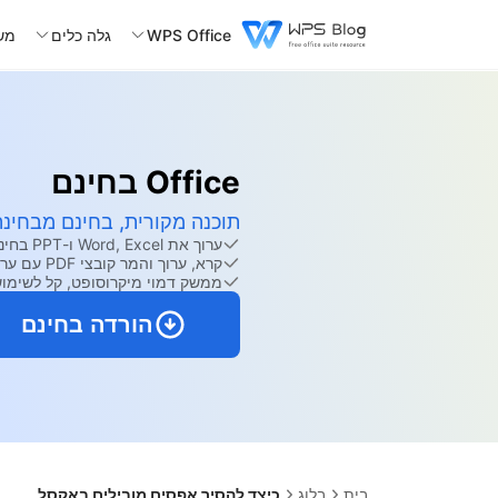
WPS Office
גלה כלים
מש
Office בחינם
תוכנה מקורית, בחינם מבחינה 
ערוך את Word, Excel ו-PPT בחינם.
קרא, ערוך והמר קובצי PDF עם ערכת הכלים החזקה של PDF.
ממשק דמוי מיקרוסופט, קל לשימוש
הורדה בחינם
בית
בלוג
כיצד להסיר אפסים מובילים באקסל