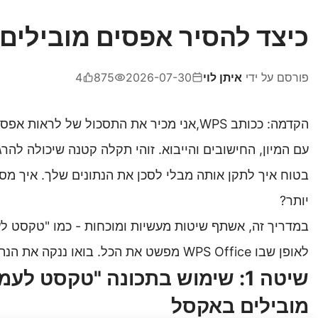
כיצד להסיר אפסים מובילים
פורסם על ידי
איתן לוי
2026-07-30
875
4
הקדמה: ככותב
WPS,
אני מכיר את התסכול של לראות אפסי
עם המיון, החישובים והייבוא. זוהי תקלה קטנה שיכולה להר
בטוח איך לתקן אותה מבלי לסכן את הנתונים שלך. איך מ
יותר?
במדריך זה, אשתף שיטות מעשיות ומוכחות - כמו "טקסט לע
לאופן שבו
WPS Office
מפשט את הכל. בואו ננקה את הנת
שיטה 1: שימוש בתכונה "טקסט ל
מובילים באקסל