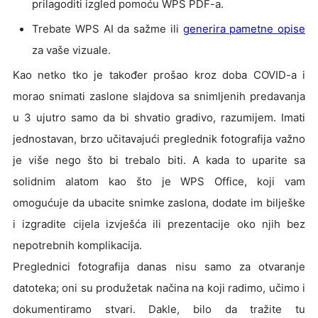
prilagoditi izgled pomoću WPS PDF-a.
Trebate WPS AI da sažme ili
generira pametne opise
za vaše vizuale.
Kao netko tko je također prošao kroz doba COVID-a i
morao snimati zaslone slajdova sa snimljenih predavanja
u 3 ujutro samo da bi shvatio gradivo, razumijem. Imati
jednostavan, brzo učitavajući preglednik fotografija važno
je više nego što bi trebalo biti. A kada to uparite sa
solidnim alatom kao što je WPS Office, koji vam
omogućuje da ubacite snimke zaslona, dodate im bilješke
i izgradite cijela izvješća ili prezentacije oko njih bez
nepotrebnih komplikacija.
Preglednici fotografija danas nisu samo za otvaranje
datoteka; oni su produžetak načina na koji radimo, učimo i
dokumentiramo stvari. Dakle, bilo da tražite tu