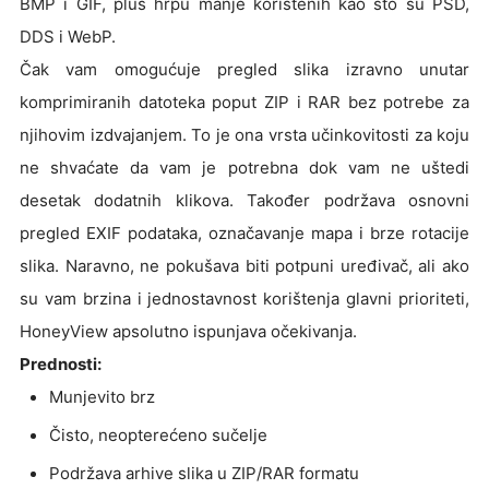
BMP i GIF, plus hrpu manje korištenih kao što su PSD,
DDS i WebP.
Čak vam omogućuje pregled slika izravno unutar
komprimiranih datoteka poput ZIP i RAR bez potrebe za
njihovim izdvajanjem. To je ona vrsta učinkovitosti za koju
ne shvaćate da vam je potrebna dok vam ne uštedi
desetak dodatnih klikova. Također podržava osnovni
pregled EXIF podataka, označavanje mapa i brze rotacije
slika. Naravno, ne pokušava biti potpuni uređivač, ali ako
su vam brzina i jednostavnost korištenja glavni prioriteti,
HoneyView apsolutno ispunjava očekivanja.
Prednosti:
Munjevito brz
Čisto, neopterećeno sučelje
Podržava arhive slika u ZIP/RAR formatu