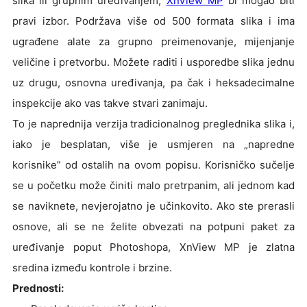
slika ili grupnim uređivanjem,
XnView MP
bi mogao biti
pravi izbor. Podržava više od 500 formata slika i ima
ugrađene alate za grupno preimenovanje, mijenjanje
veličine i pretvorbu. Možete raditi i usporedbe slika jednu
uz drugu, osnovna uređivanja, pa čak i heksadecimalne
inspekcije ako vas takve stvari zanimaju.
To je naprednija verzija tradicionalnog preglednika slika i,
iako je besplatan, više je usmjeren na „napredne
korisnike” od ostalih na ovom popisu. Korisničko sučelje
se u početku može činiti malo pretrpanim, ali jednom kad
se naviknete, nevjerojatno je učinkovito. Ako ste prerasli
osnove, ali se ne želite obvezati na potpuni paket za
uređivanje poput Photoshopa, XnView MP je zlatna
sredina između kontrole i brzine.
Prednosti: