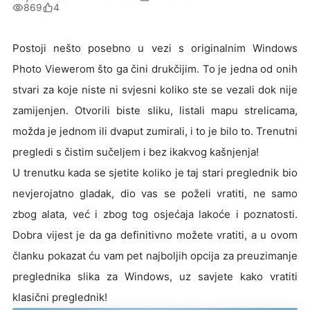
869
4
Postoji nešto posebno u vezi s originalnim Windows
Photo Viewerom što ga čini drukčijim. To je jedna od onih
stvari za koje niste ni svjesni koliko ste se vezali dok nije
zamijenjen. Otvorili biste sliku, listali mapu strelicama,
možda je jednom ili dvaput zumirali, i to je bilo to. Trenutni
pregledi s čistim sučeljem i bez ikakvog kašnjenja!
U trenutku kada se sjetite koliko je taj stari preglednik bio
nevjerojatno gladak, dio vas se poželi vratiti, ne samo
zbog alata, već i zbog tog osjećaja lakoće i poznatosti.
Dobra vijest je da ga definitivno možete vratiti, a u ovom
članku pokazat ću vam pet najboljih opcija za preuzimanje
preglednika slika za Windows, uz savjete kako vratiti
klasični preglednik!