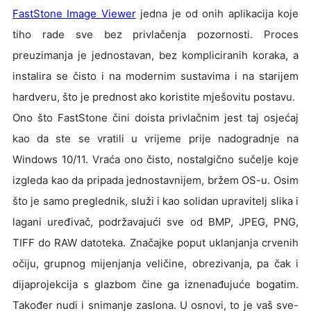
FastStone Image Viewer
jedna je od onih aplikacija koje
tiho rade sve bez privlačenja pozornosti. Proces
preuzimanja je jednostavan, bez kompliciranih koraka, a
instalira se čisto i na modernim sustavima i na starijem
hardveru, što je prednost ako koristite mješovitu postavu.
Ono što FastStone čini doista privlačnim jest taj osjećaj
kao da ste se vratili u vrijeme prije nadogradnje na
Windows 10/11. Vraća ono čisto, nostalgično sučelje koje
izgleda kao da pripada jednostavnijem, bržem OS-u. Osim
što je samo preglednik, služi i kao solidan upravitelj slika i
lagani uređivač, podržavajući sve od BMP, JPEG, PNG,
TIFF do RAW datoteka. Značajke poput uklanjanja crvenih
očiju, grupnog mijenjanja veličine, obrezivanja, pa čak i
dijaprojekcija s glazbom čine ga iznenađujuće bogatim.
Također nudi i snimanje zaslona. U osnovi, to je vaš sve-