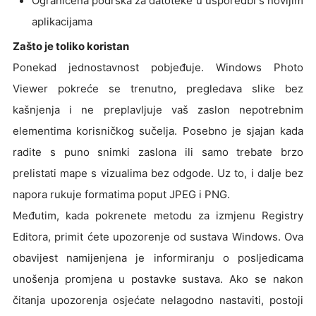
Ograničena podrška za datoteke u usporedbi s novijim
aplikacijama
Zašto je toliko koristan
Ponekad jednostavnost pobjeđuje. Windows Photo
Viewer pokreće se trenutno, pregledava slike bez
kašnjenja i ne preplavljuje vaš zaslon nepotrebnim
elementima korisničkog sučelja. Posebno je sjajan kada
radite s puno snimki zaslona ili samo trebate brzo
prelistati mape s vizualima bez odgode. Uz to, i dalje bez
napora rukuje formatima poput JPEG i PNG.
Međutim, kada pokrenete metodu za izmjenu Registry
Editora, primit ćete upozorenje od sustava Windows. Ova
obavijest namijenjena je informiranju o posljedicama
unošenja promjena u postavke sustava. Ako se nakon
čitanja upozorenja osjećate nelagodno nastaviti, postoji