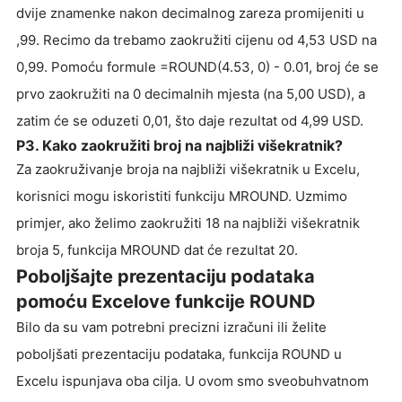
dvije znamenke nakon decimalnog zareza promijeniti u
,99. Recimo da trebamo zaokružiti cijenu od 4,53 USD na
0,99. Pomoću formule =ROUND(4.53, 0) - 0.01, broj će se
prvo zaokružiti na 0 decimalnih mjesta (na 5,00 USD), a
zatim će se oduzeti 0,01, što daje rezultat od 4,99 USD.
P3. Kako zaokružiti broj na najbliži višekratnik?
Za zaokruživanje broja na najbliži višekratnik u Excelu,
korisnici mogu iskoristiti funkciju MROUND. Uzmimo
primjer, ako želimo zaokružiti 18 na najbliži višekratnik
broja 5, funkcija MROUND dat će rezultat 20.
Poboljšajte prezentaciju podataka
pomoću Excelove funkcije ROUND
Bilo da su vam potrebni precizni izračuni ili želite
poboljšati prezentaciju podataka, funkcija ROUND u
Excelu ispunjava oba cilja. U ovom smo sveobuhvatnom