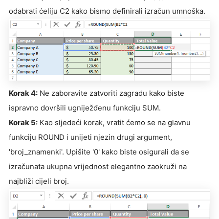
odabrati ćeliju C2 kako bismo definirali izračun umnoška.
Korak 4:
Ne zaboravite zatvoriti zagradu kako biste
ispravno dovršili ugniježđenu funkciju SUM.
Korak 5:
Kao sljedeći korak, vratit ćemo se na glavnu
funkciju ROUND i unijeti njezin drugi argument,
'broj_znamenki'. Upišite '0' kako biste osigurali da se
izračunata ukupna vrijednost elegantno zaokruži na
najbliži cijeli broj.