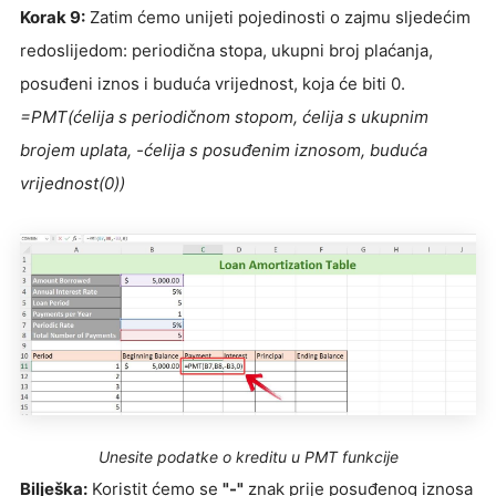
Korak 9:
Zatim ćemo unijeti pojedinosti o zajmu sljedećim
redoslijedom: periodična stopa, ukupni broj plaćanja,
posuđeni iznos i buduća vrijednost, koja će biti 0.
=PMT(ćelija s periodičnom stopom, ćelija s ukupnim
brojem uplata, -ćelija s posuđenim iznosom, buduća
vrijednost(0))
Unesite podatke o kreditu u PMT funkcije
Bilješka:
Koristit ćemo se
"-"
znak prije posuđenog iznosa