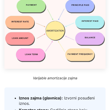
Varijable amortizacije zajma
Iznos zajma (glavnica):
Izvorni posuđeni
iznos.
Kamatna stopa:
Godišnja stopa koju