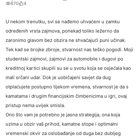
870
4
U nekom trenutku, svi se nađemo uhvaćeni u zamku
određenih vrsta zajmova, ponekad toliko ležerno da
zaronimo glavom bez obzira ne shvaćajući puni učinak.
Tek kad se brojke zbroje, stvarnost nas teško pogodi. Moji
studentski zajmovi, zajmovi za automobile i dugovi po
kreditnoj kartici skupili su se u svotu koja se osjećala kao
mali srčani udar. Dok je uobičajeni savjet da dug
otplaćujete postupno tijekom vremena, stvarnost je da s
kamatama i drugim financijskim čimbenicima u igri, ovaj
pristup nema uvijek smisla.
Ono što vam je potrebno je jasna strategija, ona koja
uzima u obzir vaš prihod, kamatne stope i optimalni
vremenski okvir za oslobađanje od duga bez dubljeg