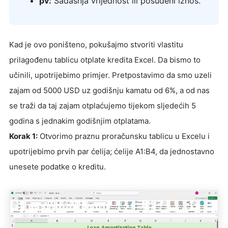
pv:
Sadašnja vrijednost ili posuđeni iznos.
Kad je ovo poništeno, pokušajmo stvoriti vlastitu
prilagođenu tablicu otplate kredita Excel. Da bismo to
učinili, upotrijebimo primjer. Pretpostavimo da smo uzeli
zajam od 5000 USD uz godišnju kamatu od 6%, a od nas
se traži da taj zajam otplaćujemo tijekom sljedećih 5
godina s jednakim godišnjim otplatama.
Korak 1:
Otvorimo praznu proračunsku tablicu u Excelu i
upotrijebimo prvih par ćelija; ćelije A1:B4, da jednostavno
unesete podatke o kreditu.