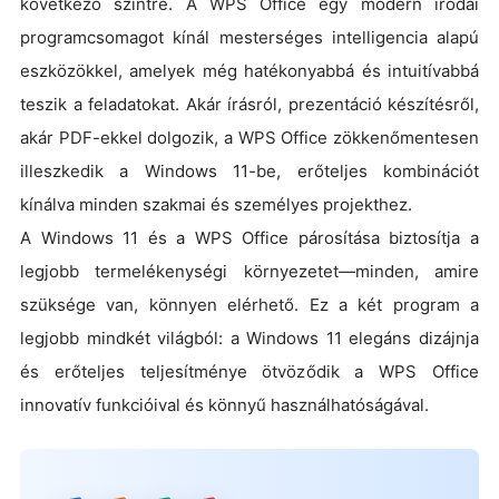
következő szintre. A WPS Office egy modern irodai
programcsomagot kínál mesterséges intelligencia alapú
eszközökkel, amelyek még hatékonyabbá és intuitívabbá
teszik a feladatokat. Akár írásról, prezentáció készítésről,
akár PDF-ekkel dolgozik, a WPS Office zökkenőmentesen
illeszkedik a Windows 11-be, erőteljes kombinációt
kínálva minden szakmai és személyes projekthez.
A Windows 11 és a WPS Office párosítása biztosítja a
legjobb termelékenységi környezetet—minden, amire
szüksége van, könnyen elérhető. Ez a két program a
legjobb mindkét világból: a Windows 11 elegáns dizájnja
és erőteljes teljesítménye ötvöződik a WPS Office
innovatív funkcióival és könnyű használhatóságával.