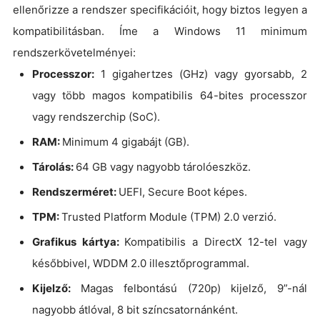
ellenőrizze a rendszer specifikációit, hogy biztos legyen a
kompatibilitásban. Íme a Windows 11 minimum
rendszerkövetelményei:
Processzor:
1 gigahertzes (GHz) vagy gyorsabb, 2
vagy több magos kompatibilis 64-bites processzor
vagy rendszerchip (SoC).
RAM:
Minimum 4 gigabájt (GB).
Tárolás:
64 GB vagy nagyobb tárolóeszköz.
Rendszerméret:
UEFI, Secure Boot képes.
TPM:
Trusted Platform Module (TPM) 2.0 verzió.
Grafikus kártya:
Kompatibilis a DirectX 12-tel vagy
későbbivel, WDDM 2.0 illesztőprogrammal.
Kijelző:
Magas felbontású (720p) kijelző, 9”-nál
nagyobb átlóval, 8 bit színcsatornánként.