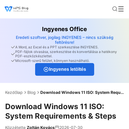
Ingyenes Office
Eredeti szoftver, jogilag INGYENES – nincs szükség
feltörésre!
A Word, az Excel és a PPT szerkesztése INGYENES.
PDF-fájlok olvasása, szerkesztése és konvertálása a hatékony
PDF-eszközkészlettel.
Microsoft-szerű felület, könnyen használható.
Ingyenes letöltés
Kezdőlap
Blog
Download Windows 11 ISO: System Requirements & Steps
Download Windows 11 ISO:
System Requirements & Steps
Közzétette
Zoltán Kovács
2026-07-30