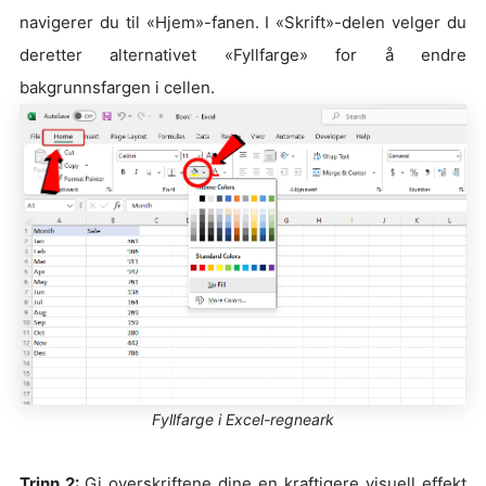
navigerer du til «Hjem»-fanen. I «Skrift»-delen velger du
deretter alternativet «Fyllfarge» for å endre
bakgrunnsfargen i cellen.
Fyllfarge i Excel-regneark
Trinn 2:
Gi overskriftene dine en kraftigere visuell effekt