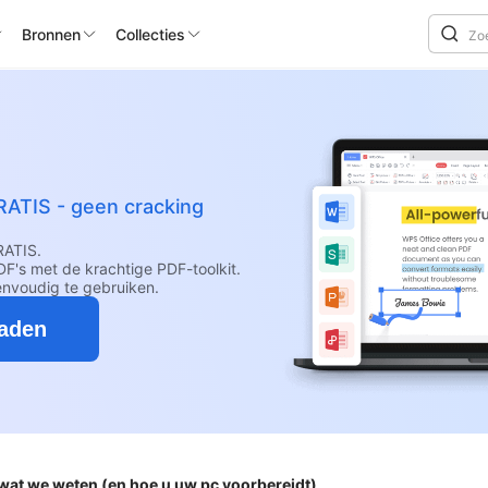
Bronnen
Collecties
RATIS - geen cracking
RATIS.
F's met de krachtige PDF-toolkit.
envoudig te gebruiken.
oaden
wat we weten (en hoe u uw pc voorbereidt)