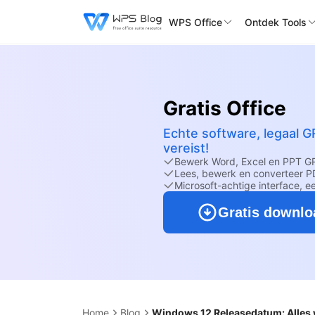
WPS Office
Ontdek Tools
Gratis Office
Echte software, legaal G
vereist!
Bewerk Word, Excel en PPT G
Lees, bewerk en converteer PD
Microsoft-achtige interface, e
Gratis downl
Home
Blog
Windows 12 Releasedatum: Alles 