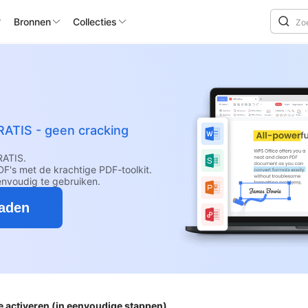
Bronnen
Collecties
RATIS - geen cracking
RATIS.
F's met de krachtige PDF-toolkit.
envoudig te gebruiken.
oaden
te activeren (in eenvoudige stappen)