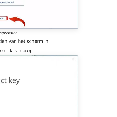
oogvenster
dden van het scherm in.
n"; klik hierop.