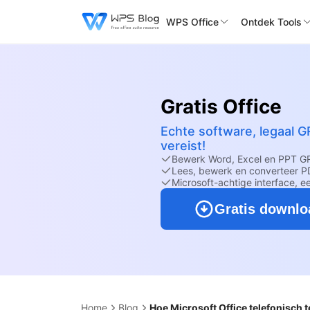
WPS Office
Ontdek Tools
Gratis Office
Echte software, legaal G
vereist!
Bewerk Word, Excel en PPT G
Lees, bewerk en converteer PD
Microsoft-achtige interface, e
Gratis downl
Home
Blog
Hoe Microsoft Office telefonisch 