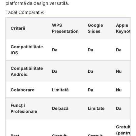
platformă de design versatilă.
Tabel Comparativ:
WPS
Google
Apple
Criterii
Presentation
Slides
Keynote
Compatibilitate
Da
Da
Da
iOS
Compatibilitate
Da
Da
Nu
Android
Colaborare
Limitată
Da
Nu
Funcții
De bază
Limitate
Da
Profesionale
Gratuit
(pentru
Preț
Gratuit
Gratuit