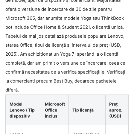
de model, tipul de dispozitiv și comerciant. Majoritatea
oferă o versiune de încercare de 30 de zile pentru
Microsoft 365, dar anumite modele Yoga sau ThinkBook
pot include Office Home & Student 2021, o licență unică.
Tabelul de mai jos detaliază produsele populare Lenovo,
starea Office, tipul de licență și intervalul de preț (USD,
2025). Am achiziționat un Yoga 7i sperând la o licență
completă, dar am primit o versiune de încercare, ceea ce
confirmă necesitatea de a verifica specificațiile. Verificați
la comercianți precum Best Buy, deoarece pachetele
diferă.
Model
Microsoft
Preț
Lenovo / Tip
Office
Tip licență
aprox.
dispozitiv
inclus
(USD)