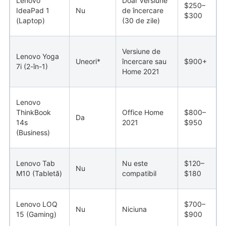
Lenovo
Doar versiune
$250–
IdeaPad 1
Nu
de încercare
$300
(Laptop)
(30 de zile)
Versiune de
Lenovo Yoga
Uneori*
încercare sau
$900+
7i (2-în-1)
Home 2021
Lenovo
ThinkBook
Office Home
$800–
Da
14s
2021
$950
(Business)
Lenovo Tab
Nu este
$120–
Nu
M10 (Tabletă)
compatibil
$180
Lenovo LOQ
$700–
Nu
Niciuna
15 (Gaming)
$900