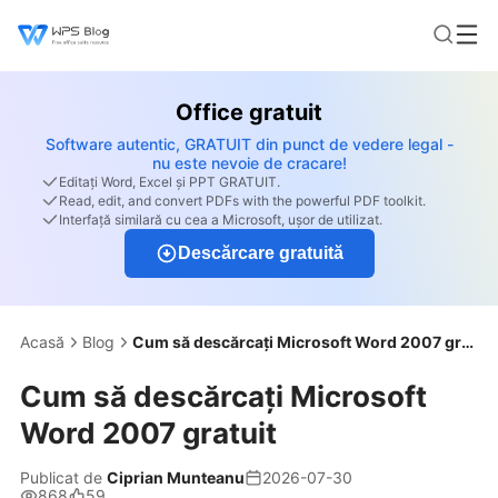
Office gratuit
Software autentic, GRATUIT din punct de vedere legal -
nu este nevoie de cracare!
Editați Word, Excel și PPT GRATUIT.
Read, edit, and convert PDFs with the powerful PDF toolkit.
Interfață similară cu cea a Microsoft, ușor de utilizat.
Descărcare gratuită
Acasă
Blog
Cum să descărcați Microsoft Word 2007 gratuit
Cum să descărcați Microsoft
Word 2007 gratuit
Publicat de
Ciprian Munteanu
2026-07-30
868
59