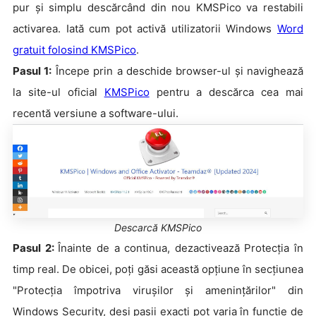
pur și simplu descărcând din nou KMSPico va restabili
activarea. Iată cum pot activă utilizatorii Windows
Word
gratuit folosind KMSPico
.
Pasul 1:
Începe prin a deschide browser-ul și navighează
la site-ul oficial
KMSPico
pentru a descărca cea mai
recentă versiune a software-ului.
Descarcă KMSPico
Pasul 2:
Înainte de a continua, dezactivează Protecția în
timp real. De obicei, poți găsi această opțiune în secțiunea
"Protecția împotriva virușilor și amenințărilor" din
Windows Security, deși pașii exacți pot varia în funcție de