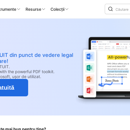
trumente
Resurse
Colecții
IT din punct de vedere legal
are!
ATUIT.
ith the powerful PDF toolkit.
osoft, ușor de utilizat.
tuită
ste mai bun pentru tine?