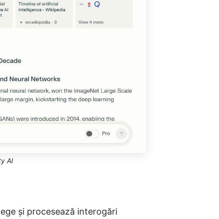
ty AI
elege și procesează interogări