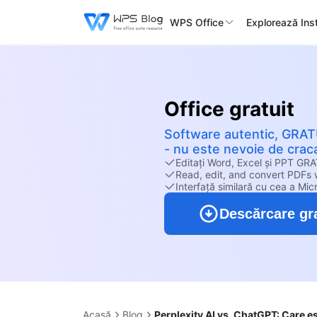
WPS Office
Explorează Ins
Office gratuit
Software autentic, GRATU
- nu este nevoie de crac
Editați Word, Excel și PPT GR
Read, edit, and convert PDFs w
Interfață similară cu cea a Micr
Descărcare gra
Acasă
Blog
Perplexity AI vs. ChatGPT: Care e