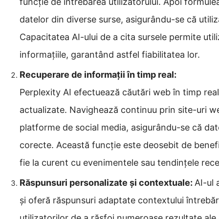
funcție de întrebarea utilizatorului. Apoi formu
datelor din diverse surse, asigurându-se că utili
Capacitatea AI-ului de a cita sursele permite utili
informațiile, garantând astfel fiabilitatea lor.
Recuperare de informații în timp real:
Perplexity AI efectuează căutări web în timp real
actualizate. Navighează continuu prin site-uri web
platforme de social media, asigurându-se că date
corecte. Această funcție este deosebit de benefic
fie la curent cu evenimentele sau tendințele rec
Răspunsuri personalizate și contextuale:
AI-ul 
și oferă răspunsuri adaptate contextului întrebăr
utilizatorilor de a răsfoi numeroase rezultate ale c