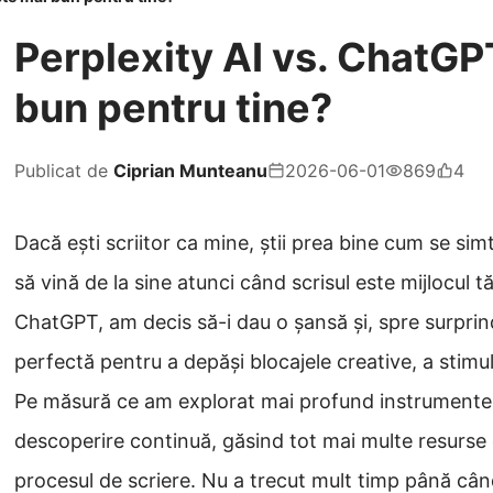
Perplexity AI vs. ChatGP
bun pentru tine?
Publicat de
Ciprian Munteanu
2026-06-01
869
4
Dacă ești scriitor ca mine, știi prea bine cum se sim
să vină de la sine atunci când scrisul este mijlocul t
ChatGPT, am decis să-i dau o șansă și, spre surprind
perfectă pentru a depăși blocajele creative, a stimula 
Pe măsură ce am explorat mai profund instrumentele
descoperire continuă, găsind tot mai multe resurse
procesul de scriere. Nu a trecut mult timp până când