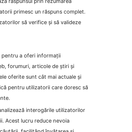
lează răspunsul prin rezumarea
zatorii primesc un răspuns complet.
zatorilor să verifice și să valideze
 pentru a oferi informații
, forumuri, articole de știri și
le oferite sunt cât mai actuale și
ă pentru utilizatorii care doresc să
ente.
analizează interogările utilizatorilor
ii. Acest lucru reduce nevoia
ăutării, facilitând învățarea și