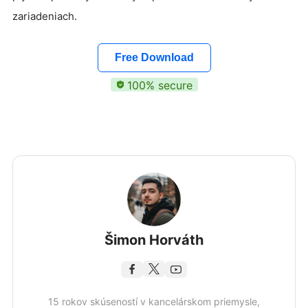
zariadeniach.
Free Download
100% secure
Šimon Horváth
15 rokov skúseností v kancelárskom priemysle,