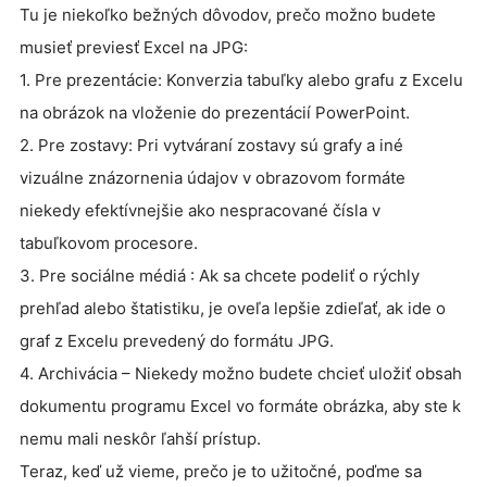
Tu je niekoľko bežných dôvodov, prečo možno budete
musieť previesť Excel na JPG:
1. Pre prezentácie: Konverzia tabuľky alebo grafu z Excelu
na obrázok na vloženie do prezentácií PowerPoint.
2. Pre zostavy: Pri vytváraní zostavy sú grafy a iné
vizuálne znázornenia údajov v obrazovom formáte
niekedy efektívnejšie ako nespracované čísla v
tabuľkovom procesore.
3. Pre sociálne médiá : Ak sa chcete podeliť o rýchly
prehľad alebo štatistiku, je oveľa lepšie zdieľať, ak ide o
graf z Excelu prevedený do formátu JPG.
4. Archivácia – Niekedy možno budete chcieť uložiť obsah
dokumentu programu Excel vo formáte obrázka, aby ste k
nemu mali neskôr ľahší prístup.
Teraz, keď už vieme, prečo je to užitočné, poďme sa