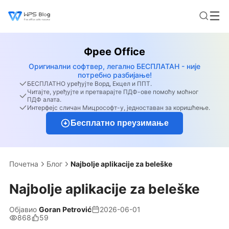
Фрее Office
Оригинални софтвер, легално БЕСПЛАТАН - није
потребно разбијање!
БЕСПЛАТНО уређујте Ворд, Екцел и ППТ.
Читајте, уређујте и претварајте ПДФ-ове помоћу моћног
ПДФ алата.
Интерфејс сличан Мицрософт-у, једноставан за коришћење.
Бесплатно преузимање
Почетна
Блог
Najbolje aplikacije za beleške
Najbolje aplikacije za beleške
Објавио
Goran Petrović
2026-06-01
868
59