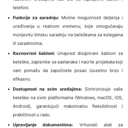
telefoni.
Funkcije za saradnju:
Moćne mogućnosti deljenja i
uređivanja u realnom vremenu, koje omogućavaju
munjevitu timsku saradnju na beleškama sa kolegama
ili saradnicima.
Raznovrsni šabloni:
Unapred dizajnirani šabloni za
beleške, zapisnike sa sastanaka i nacrte projekata koji
vam pomažu da započnete posao izuzetno brzo i
efikasno.
Dostupnost na svim uređajima:
Sinhronizuje vaše
beleške na svim platformama (Windows, macOS, iOS,
Android), garantujući maksimalnu fleksibilnost i
praktičnost u radu.
Upravljanje dokumentima:
Vrhunski alati za