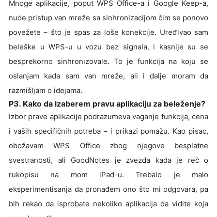
Mnoge aplikacije, poput WPS Office-a i Google Keep-a,
nude pristup van mreže sa sinhronizacijom čim se ponovo
povežete – što je spas za loše konekcije. Uređivao sam
beleške u WPS-u u vozu bez signala, i kasnije su se
besprekorno sinhronizovale. To je funkcija na koju se
oslanjam kada sam van mreže, ali i dalje moram da
razmišljam o idejama.
P3. Kako da izaberem pravu aplikaciju za beleženje?
Izbor prave aplikacije podrazumeva vaganje funkcija, cena
i vaših specifičnih potreba – i prikazi pomažu. Kao pisac,
obožavam WPS Office zbog njegove besplatne
svestranosti, ali GoodNotes je zvezda kada je reč o
rukopisu na mom iPad-u. Trebalo je malo
eksperimentisanja da pronađem ono što mi odgovara, pa
bih rekao da isprobate nekoliko aplikacija da vidite koja