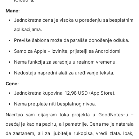
Mane:
Jednokratna cena je visoka u poređenju sa besplatnim
aplikacijama.
Previše šablona može da parališe donošenje odluka.
Samo za Apple – izvinite, prijatelji sa Androidom!
Nema funkcija za saradnju u realnom vremenu.
Nedostaju napredni alati za uređivanje teksta.
Cene:
Jednokratna kupovina: 12,98 USD (App Store).
Nema pretplate niti besplatnog nivoa.
Nacrtao sam dijagram toka projekta u GoodNotes-u –
osećaj je kao na papiru, ali pametnije. Cena me je naterala
da zastanem, ali za ljubitelje rukopisa, vredi zlata. Ipak,