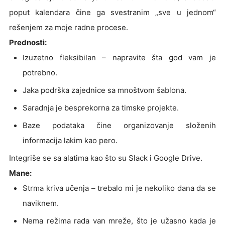
poput kalendara čine ga svestranim „sve u jednom“
rešenjem za moje radne procese.
Prednosti:
Izuzetno fleksibilan – napravite šta god vam je
potrebno.
Jaka podrška zajednice sa mnoštvom šablona.
Saradnja je besprekorna za timske projekte.
Baze podataka čine organizovanje složenih
informacija lakim kao pero.
Integriše se sa alatima kao što su Slack i Google Drive.
Mane:
Strma kriva učenja – trebalo mi je nekoliko dana da se
naviknem.
Nema režima rada van mreže, što je užasno kada je