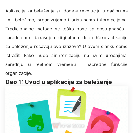
Aplikacije za beleženje su donele revoluciju u načinu na
koji beležimo, organizujemo i pristupamo informacijama.
Tradicionalne metode se teško nose sa dostupnošću i
saradnjom u današnjem digitalnom dobu. Kako aplikacije
za beleženje rešavaju ove izazove? U ovom članku ćemo
istražiti kako nude sinhronizaciju na svim uređajima,
saradnju u realnom vremenu i napredne funkcije
organizacije.
Deo 1: Uvod u aplikacije za beleženje