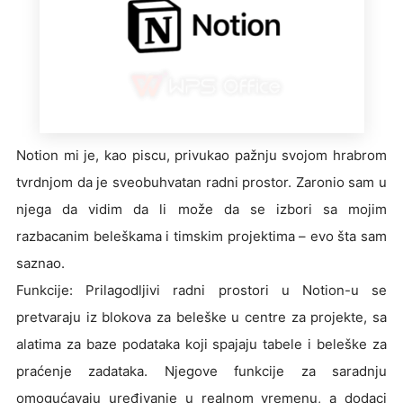
Notion mi je, kao piscu, privukao pažnju svojom hrabrom
tvrdnjom da je sveobuhvatan radni prostor. Zaronio sam u
njega da vidim da li može da se izbori sa mojim
razbacanim beleškama i timskim projektima – evo šta sam
saznao.
Funkcije: Prilagodljivi radni prostori u Notion-u se
pretvaraju iz blokova za beleške u centre za projekte, sa
alatima za baze podataka koji spajaju tabele i beleške za
praćenje zadataka. Njegove funkcije za saradnju
omogućavaju uređivanje u realnom vremenu, a dodaci