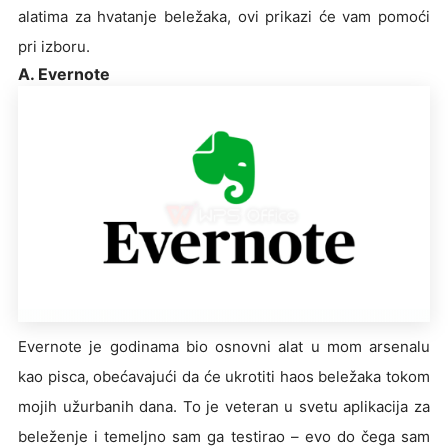
alatima za hvatanje beležaka, ovi prikazi će vam pomoći
pri izboru.
A. Evernote
Evernote je godinama bio osnovni alat u mom arsenalu
kao pisca, obećavajući da će ukrotiti haos beležaka tokom
mojih užurbanih dana. To je veteran u svetu aplikacija za
beleženje i temeljno sam ga testirao – evo do čega sam