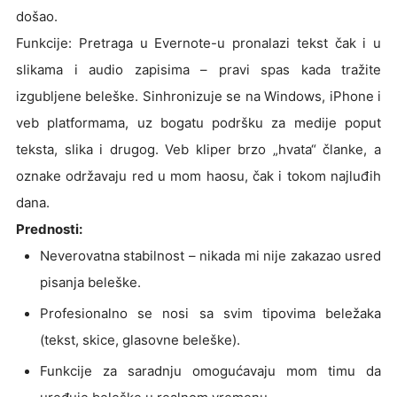
došao.
Funkcije: Pretraga u Evernote-u pronalazi tekst čak i u
slikama i audio zapisima – pravi spas kada tražite
izgubljene beleške. Sinhronizuje se na Windows, iPhone i
veb platformama, uz bogatu podršku za medije poput
teksta, slika i drugog. Veb kliper brzo „hvata“ članke, a
oznake održavaju red u mom haosu, čak i tokom najluđih
dana.
Prednosti:
Neverovatna stabilnost – nikada mi nije zakazao usred
pisanja beleške.
Profesionalno se nosi sa svim tipovima beležaka
(tekst, skice, glasovne beleške).
Funkcije za saradnju omogućavaju mom timu da