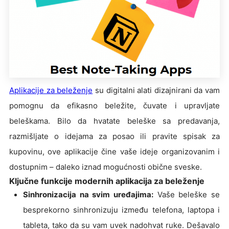
Aplikacije za beleženje
su digitalni alati dizajnirani da vam
pomognu da efikasno beležite, čuvate i upravljate
beleškama. Bilo da hvatate beleške sa predavanja,
razmišljate o idejama za posao ili pravite spisak za
kupovinu, ove aplikacije čine vaše ideje organizovanim i
dostupnim – daleko iznad mogućnosti obične sveske.
Ključne funkcije modernih aplikacija za beleženje
Sinhronizacija na svim uređajima:
Vaše beleške se
besprekorno sinhronizuju između telefona, laptopa i
tableta, tako da su vam uvek nadohvat ruke. Dešavalo