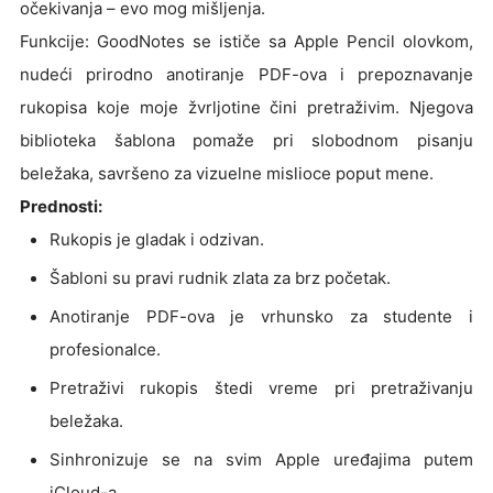
očekivanja – evo mog mišljenja.
Funkcije: GoodNotes se ističe sa Apple Pencil olovkom,
nudeći prirodno anotiranje PDF-ova i prepoznavanje
rukopisa koje moje žvrljotine čini pretraživim. Njegova
biblioteka šablona pomaže pri slobodnom pisanju
beležaka, savršeno za vizuelne mislioce poput mene.
Prednosti:
Rukopis je gladak i odzivan.
Šabloni su pravi rudnik zlata za brz početak.
Anotiranje PDF-ova je vrhunsko za studente i
profesionalce.
Pretraživi rukopis štedi vreme pri pretraživanju
beležaka.
Sinhronizuje se na svim Apple uređajima putem
iCloud-a.