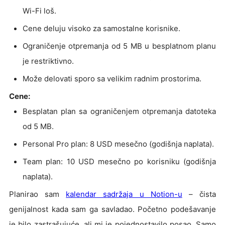
Wi-Fi loš.
Cene deluju visoko za samostalne korisnike.
Ograničenje otpremanja od 5 MB u besplatnom planu
je restriktivno.
Može delovati sporo sa velikim radnim prostorima.
Cene:
Besplatan plan sa ograničenjem otpremanja datoteka
od 5 MB.
Personal Pro plan: 8 USD mesečno (godišnja naplata).
Team plan: 10 USD mesečno po korisniku (godišnja
naplata).
Planirao sam
kalendar sadržaja u Notion-u
– čista
genijalnost kada sam ga savladao. Početno podešavanje
je bilo zastrašujuće, ali mi je pojednostavilo posao. Samo