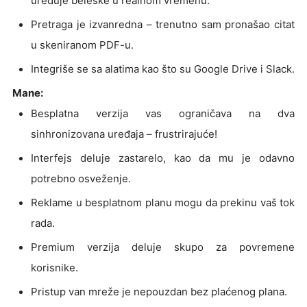
uređuje beleške u realnom vremenu.
Pretraga je izvanredna – trenutno sam pronašao citat
u skeniranom PDF-u.
Integriše se sa alatima kao što su Google Drive i Slack.
Mane:
Besplatna verzija vas ograničava na dva
sinhronizovana uređaja – frustrirajuće!
Interfejs deluje zastarelo, kao da mu je odavno
potrebno osveženje.
Reklame u besplatnom planu mogu da prekinu vaš tok
rada.
Premium verzija deluje skupo za povremene
korisnike.
Pristup van mreže je nepouzdan bez plaćenog plana.