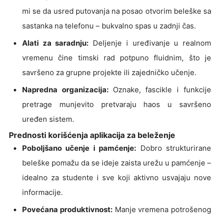
mi se da usred putovanja na posao otvorim beleške sa
sastanka na telefonu – bukvalno spas u zadnji čas.
Alati za saradnju:
Deljenje i uređivanje u realnom
vremenu čine timski rad potpuno fluidnim, što je
savršeno za grupne projekte ili zajedničko učenje.
Napredna organizacija:
Oznake, fascikle i funkcije
pretrage munjevito pretvaraju haos u savršeno
uređen sistem.
Prednosti korišćenja aplikacija za beleženje
Poboljšano učenje i pamćenje:
Dobro strukturirane
beleške pomažu da se ideje zaista urežu u pamćenje –
idealno za studente i sve koji aktivno usvajaju nove
informacije.
Povećana produktivnost:
Manje vremena potrošenog