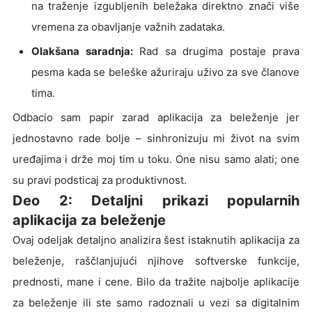
na traženje izgubljenih beležaka direktno znači više
vremena za obavljanje važnih zadataka.
Olakšana saradnja:
Rad sa drugima postaje prava
pesma kada se beleške ažuriraju uživo za sve članove
tima.
Odbacio sam papir zarad aplikacija za beleženje jer
jednostavno rade bolje – sinhronizuju mi život na svim
uređajima i drže moj tim u toku. One nisu samo alati; one
su pravi podsticaj za produktivnost.
Deo 2: Detaljni prikazi popularnih
aplikacija za beleženje
Ovaj odeljak detaljno analizira šest istaknutih aplikacija za
beleženje, raščlanjujući njihove softverske funkcije,
prednosti, mane i cene. Bilo da tražite najbolje aplikacije
za beleženje ili ste samo radoznali u vezi sa digitalnim