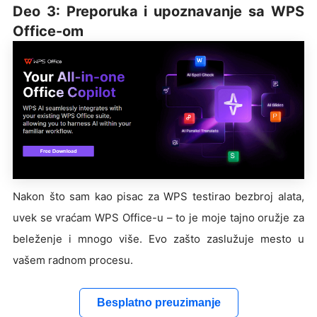
Deo 3: Preporuka i upoznavanje sa WPS
Office-om
Nakon što sam kao pisac za WPS testirao bezbroj alata,
uvek se vraćam WPS Office-u – to je moje tajno oružje za
beleženje i mnogo više. Evo zašto zaslužuje mesto u
vašem radnom procesu.
Besplatno preuzimanje