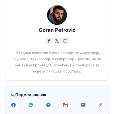
Goran Petrović
15 година искуства у канцеларијској индустрији,
љубитељ технологије и копирајтер. Пратите ме за
рецензије производа, поређења и препоруке за
нове апликације и софтвер.
Подели чланак