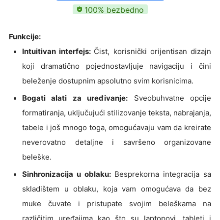
100% bezbedno
Funkcije:
Intuitivan interfejs:
Čist, korisnički orijentisan dizajn
koji dramatično pojednostavljuje navigaciju i čini
beleženje dostupnim apsolutno svim korisnicima.
Bogati alati za uređivanje:
Sveobuhvatne opcije
formatiranja, uključujući stilizovanje teksta, nabrajanja,
tabele i još mnogo toga, omogućavaju vam da kreirate
neverovatno detaljne i savršeno organizovane
beleške.
Sinhronizacija u oblaku:
Besprekorna integracija sa
skladištem u oblaku, koja vam omogućava da bez
muke čuvate i pristupate svojim beleškama na
različitim uređajima kao što su laptopovi, tableti i