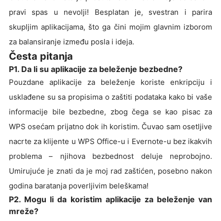
pravi spas u nevolji! Besplatan je, svestran i parira
skupljim aplikacijama, što ga čini mojim glavnim izborom
za balansiranje između posla i ideja.
Česta pitanja
P1. Da li su aplikacije za beleženje bezbedne?
Pouzdane aplikacije za beleženje koriste enkripciju i
usklađene su sa propisima o zaštiti podataka kako bi vaše
informacije bile bezbedne, zbog čega se kao pisac za
WPS osećam prijatno dok ih koristim. Čuvao sam osetljive
nacrte za klijente u WPS Office-u i Evernote-u bez ikakvih
problema – njihova bezbednost deluje neprobojno.
Umirujuće je znati da je moj rad zaštićen, posebno nakon
godina baratanja poverljivim beleškama!
P2. Mogu li da koristim aplikacije za beleženje van
mreže?