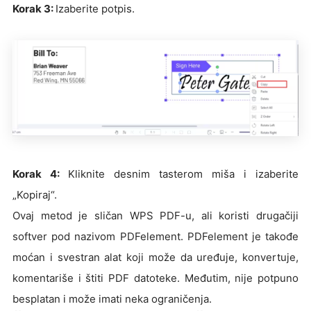
Korak 3:
Izaberite potpis.
Korak 4:
Kliknite desnim tasterom miša i izaberite
„Kopiraj“.
Ovaj metod je sličan WPS PDF-u, ali koristi drugačiji
softver pod nazivom PDFelement. PDFelement je takođe
moćan i svestran alat koji može da uređuje, konvertuje,
komentariše i štiti PDF datoteke. Međutim, nije potpuno
besplatan i može imati neka ograničenja.