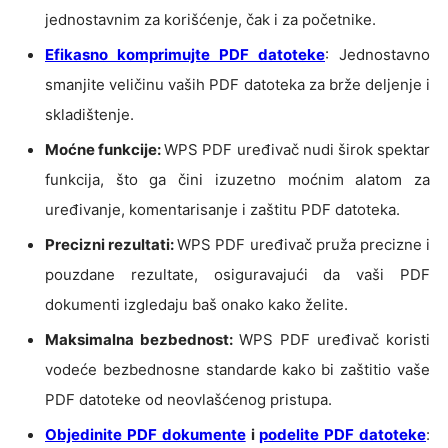
jednostavnim za korišćenje, čak i za početnike.
Efikasno komprimujte PDF datoteke
: Jednostavno
smanjite veličinu vaših PDF datoteka za brže deljenje i
skladištenje.
Moćne funkcije:
WPS PDF uređivač nudi širok spektar
funkcija, što ga čini izuzetno moćnim alatom za
uređivanje, komentarisanje i zaštitu PDF datoteka.
Precizni rezultati:
WPS PDF uređivač pruža precizne i
pouzdane rezultate, osiguravajući da vaši PDF
dokumenti izgledaju baš onako kako želite.
Maksimalna bezbednost:
WPS PDF uređivač koristi
vodeće bezbednosne standarde kako bi zaštitio vaše
PDF datoteke od neovlašćenog pristupa.
Objedinite PDF dokumente
i
podelite PDF datoteke
: