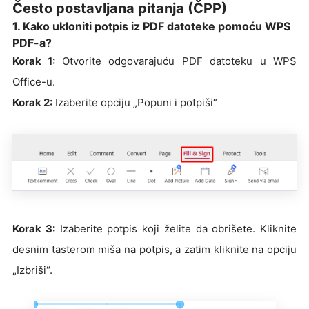
Često postavljana pitanja (ČPP)
1. Kako ukloniti potpis iz PDF datoteke pomoću WPS
PDF-a?
Korak 1:
Otvorite odgovarajuću PDF datoteku u WPS
Office-u.
Korak 2:
Izaberite opciju „Popuni i potpiši“
Korak 3:
Izaberite potpis koji želite da obrišete. Kliknite
desnim tasterom miša na potpis, a zatim kliknite na opciju
„Izbriši“.