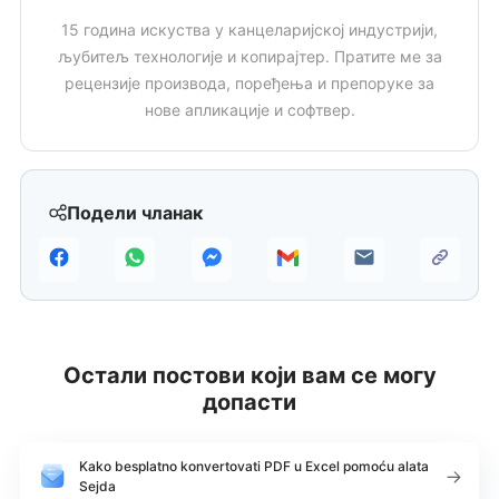
15 година искуства у канцеларијској индустрији,
љубитељ технологије и копирајтер. Пратите ме за
рецензије производа, поређења и препоруке за
нове апликације и софтвер.
Подели чланак
Остали постови који вам се могу
допасти
Kako besplatno konvertovati PDF u Excel pomoću alata
Sejda