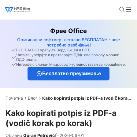
Фрее Office
Оригинални софтвер, легално БЕСПЛАТАН - није
потребно разбијање!
БЕСПЛАТНО уређујте Ворд, Екцел и ППТ.
Читајте, уређујте и претварајте ПДФ-ове помоћу моћног
ПДФ алата.
Интерфејс сличан Мицрософт-у, једноставан за коришћење.
Бесплатно преузимање
Почетна
Блог
Kako kopirati potpis iz PDF-a (vodič korak po korak)
Kako kopirati potpis iz PDF-a
(vodič korak po korak)
Објавио
Goran Petrović
2026-06-01