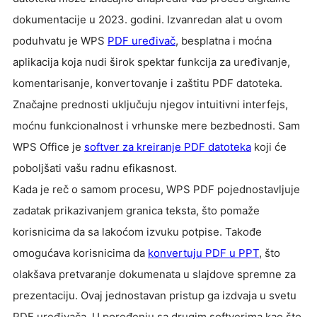
dokumentacije u 2023. godini.
Izvanredan alat u ovom
poduhvatu je WPS
PDF uređivač
, besplatna i moćna
aplikacija koja nudi širok spektar funkcija za uređivanje,
komentarisanje, konvertovanje i zaštitu PDF datoteka.
Značajne prednosti uključuju njegov intuitivni interfejs,
moćnu funkcionalnost i vrhunske mere bezbednosti.
Sam
WPS Office je
softver za kreiranje PDF datoteka
koji će
poboljšati vašu radnu efikasnost.
Kada je reč o samom procesu, WPS PDF pojednostavljuje
zadatak prikazivanjem granica teksta, što pomaže
korisnicima da sa lakoćom izvuku potpise. Takođe
omogućava korisnicima da
konvertuju PDF u PPT
, što
olakšava pretvaranje dokumenata u slajdove spremne za
prezentaciju. Ovaj jednostavan pristup ga izdvaja u svetu
PDF uređivača. U poređenju sa drugim softverima kao što