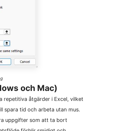
ng
dows och Mac)
 repetitiva åtgärder i Excel, vilket
l spara tid och arbeta utan mus.
a uppgifter som att ta bort
betsflöde förblir smidigt och