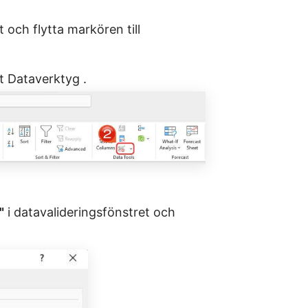
 och flytta markören till
et Dataverktyg .
"
i datavalideringsfönstret och