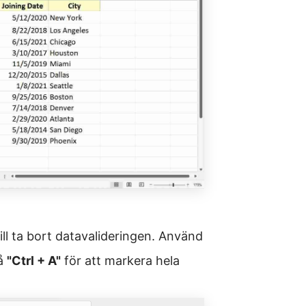
ll ta bort datavalideringen. Använd
på
"Ctrl + A"
för att markera hela