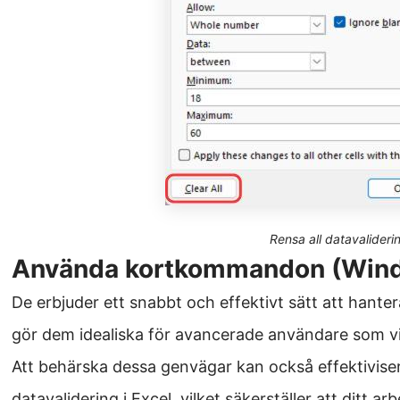
Rensa all datavalideri
Använda kortkommandon (Win
De erbjuder ett snabbt och effektivt sätt att hantera
gör dem idealiska för avancerade användare som vil
Att behärska dessa genvägar kan också effektiviser
datavalidering i Excel, vilket säkerställer att ditt ar