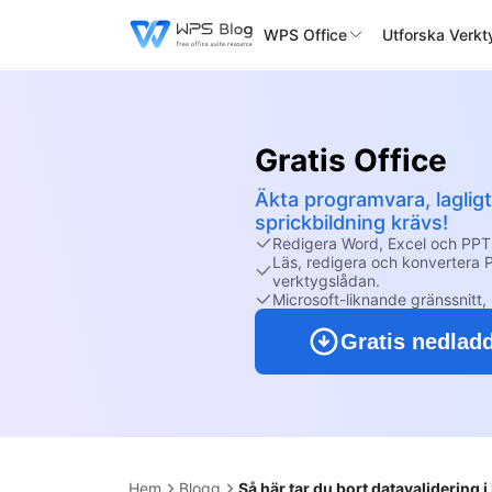
WPS Office
Utforska Verkt
Gratis Office
Äkta programvara, laglig
sprickbildning krävs!
Redigera Word, Excel och PPT
Läs, redigera och konvertera P
verktygslådan.
Microsoft-liknande gränssnitt, 
Gratis nedlad
Hem
Blogg
Så här tar du bort datavalidering 