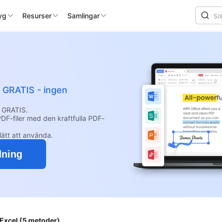
yg
Resurser
Samlingar
t GRATIS - ingen
 GRATIS.
DF-filer med den kraftfulla PDF-
lätt att använda.
dning
i Excel (5 metoder)