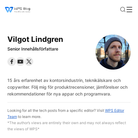
Vilgot Lindgren
Senior Innehållsförfattare
15 års erfarenhet av kontorsindustrin, teknikälskare och
copywriter. Följ mig för produktrecensioner, jämförelser och
rekommendationer för nya appar och programvara.
Looking for all the tech posts from a specific editor? Visit
WPS Editor
Team
to learn more.
*The author’s views are entirely their own and may not always reflect
the views of WPS*