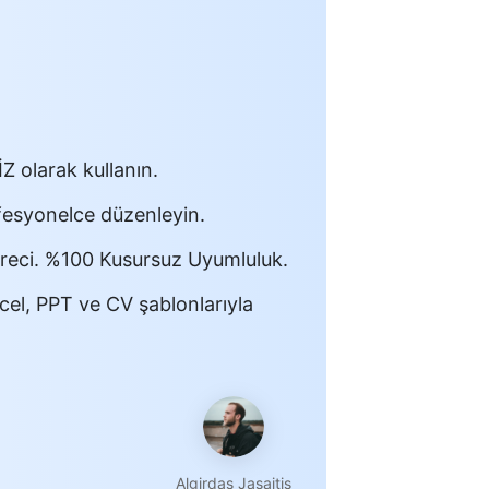
 olarak kullanın.
ofesyonelce düzenleyin.
üreci. %100 Kusursuz Uyumluluk.
el, PPT ve CV şablonlarıyla
Algirdas Jasaitis