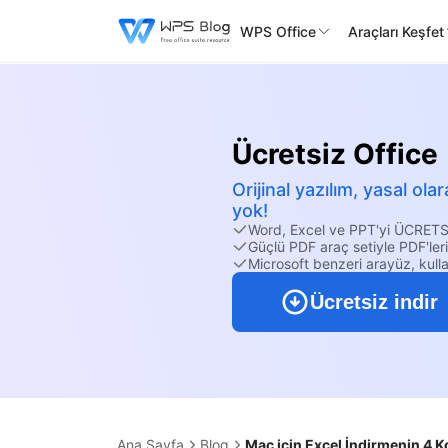
WPS Office
Araçları Keşfet
Ücretsiz Office
Orijinal yazılım, yasal o
yok!
Word, Excel ve PPT'yi ÜCRETS
Güçlü PDF araç setiyle PDF'ler
Microsoft benzeri arayüz, kulla
Ücretsiz indir
Ana Sayfa
Blog
Mac için Excel İndirmenin 4 K