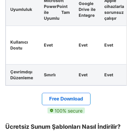
Microsoft
Apple
Google
PowerPoint
cihazlarla
Uyumluluk
Drive ile
ile Tam
sorunsuz
Entegre
Uyumlu
çalışır
Kullanıcı
Evet
Evet
Evet
Dostu
Çevrimdışı
Sınırlı
Evet
Evet
Düzenleme
Free Download
100% secure
Ücretsiz Sunum Şablonları Nasıl İndirilir?