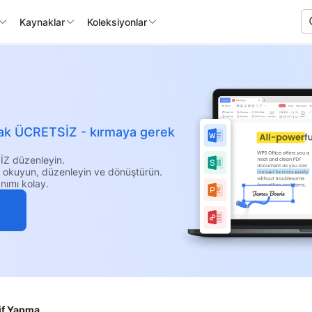
Kaynaklar
Koleksiyonlar
larak ÜCRETSİZ - kırmaya gerek
İZ düzenleyin.
i okuyun, düzenleyin ve dönüştürün.
nımı kolay.
tif Yapma