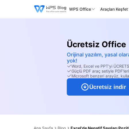
WPS Office
Araçları Keşfet
Ücretsiz Office
Orijinal yazılım, yasal o
yok!
Word, Excel ve PPT'yi ÜCRETS
Güçlü PDF araç setiyle PDF'ler
Microsoft benzeri arayüz, kulla
Ücretsiz indir
Ana Sayfa
Blog
Excel'de Negatif Sayıları Pozi