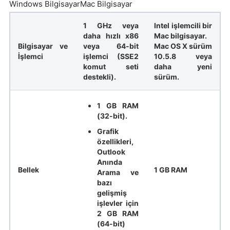
Windows BilgisayarMac Bilgisayar
1 GHz veya
Intel işlemcili bir
daha hızlı x86
Mac bilgisayar.
Bilgisayar ve
veya 64-bit
Mac OS X sürüm
İşlemci
işlemci (SSE2
10.5.8 veya
komut seti
daha yeni
destekli).
sürüm.
1 GB RAM
(32-bit).
Grafik
özellikleri,
Outlook
Anında
Bellek
1 GB RAM
Arama ve
bazı
gelişmiş
işlevler için
2 GB RAM
(64-bit)