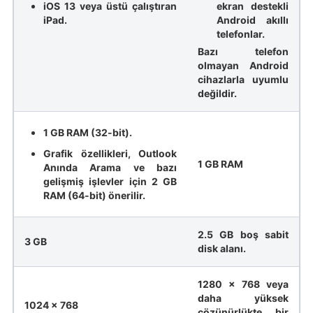
iOS 13 veya üstü çalıştıran
ekran destekli
iPad.
Android akıllı
telefonlar.
Bazı telefon
olmayan Android
cihazlarla uyumlu
değildir.
1 GB RAM (32-bit).
Grafik özellikleri, Outlook
1 GB RAM
Anında Arama ve bazı
gelişmiş işlevler için 2 GB
RAM (64-bit) önerilir.
2.5 GB boş sabit
3 GB
disk alanı.
1280 x 768 veya
daha yüksek
1024 x 768
çözünürlükte bir