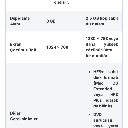
önerilir.
Depolama
2.5 GB boş sabit
3 GB
Alanı
disk alanı.
1280 x 768 veya
Ekran
daha yüksek
1024 x 768
Çözünürlüğü
çözünürlükte
bir monitör.
HFS+ sabit
disk formatı
(Mac OS
Extended
veya HFS
Plus olarak
da bilinir).
Diğer
DVD
Gereksinimler
sürücüsü
veya yerel